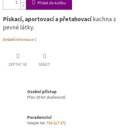
Přidat do košíku
Pískací, aportovací a přetahovací
kachna z
pevné látky.
Detailní informace
ZEPTAT SE
SDÍLET
Osobní přístup
Přes 20 let zkušeností.
Poradenství
Volejte tel.
734 217 371