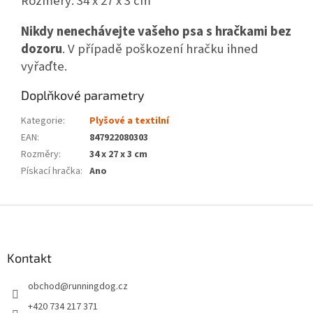
Rozměry:
34 x 27 x 3 cm
Nikdy nenechávejte vašeho psa s hračkami bez
dozoru
. V případě poškození hračku ihned
vyřaďte.
Doplňkové parametry
Kategorie
:
Plyšové a textilní
EAN
:
847922080303
Rozměry
:
34 x 27 x 3 cm
Pískací hračka
:
Ano
Z
á
p
a
Kontakt
t
obchod
@
runningdog.cz
í
+420 734 217 371