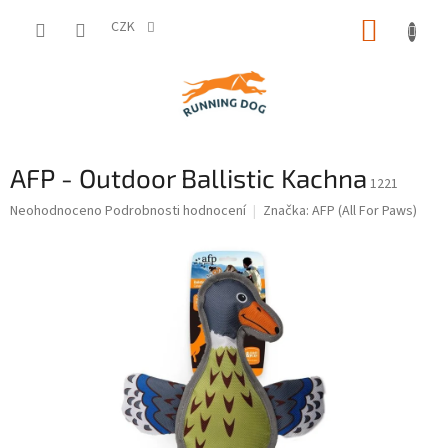
Přejít
NÁKUP
na
CZK
obsah
KOŠÍK
AFP - Outdoor Ballistic Kachna
1221
Průměrné
Neohodnoceno
Podrobnosti hodnocení
Značka:
AFP (All For Paws)
hodnocení
produktu
je
0,0
z
5
hvězdiček.