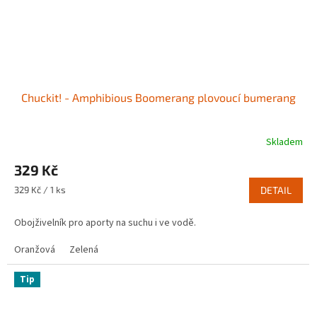
Chuckit! - Amphibious Boomerang plovoucí bumerang
Skladem
329 Kč
Měrná
329 Kč / 1 ks
DETAIL
cena:
Obojživelník pro aporty na suchu i ve vodě.
Oranžová
Zelená
Tip