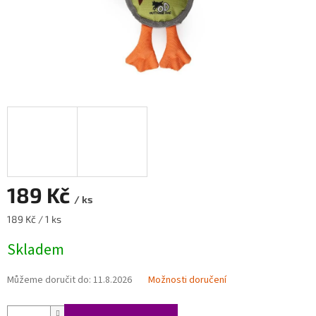
189 Kč
/ ks
Měrná
189 Kč / 1 ks
cena:
Skladem
Můžeme doručit do:
11.8.2026
Možnosti doručení