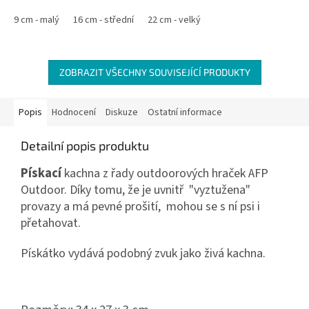
9 cm - malý
16 cm - střední
22 cm - velký
ZOBRAZIT VŠECHNY SOUVISEJÍCÍ PRODUKTY
Popis
Hodnocení
Diskuze
Ostatní informace
Detailní popis produktu
Pískací
kachna z řady outdoorových hraček AFP
Outdoor. Díky tomu, že je uvnitř "vyztužena"
provazy a má pevné prošití, mohou se s ní psi i
přetahovat.
Pískátko vydává podobný zvuk jako živá kachna.