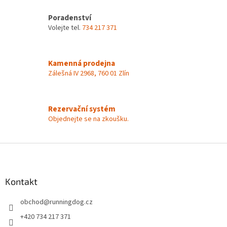
c
í
Poradenství
p
Volejte tel.
734 217 371
r
v
k
y
Kamenná prodejna
v
Zálešná IV 2968, 760 01 Zlín
ý
p
i
s
Rezervační systém
u
Objednejte se na zkoušku.
Z
á
p
a
Kontakt
t
obchod
@
runningdog.cz
í
+420 734 217 371