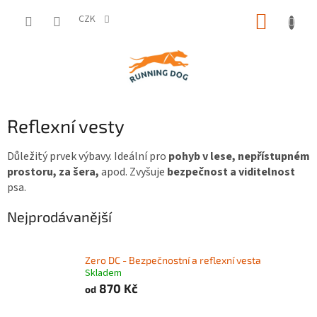
Přejít
NÁKUP
na
CZK
obsah
KOŠÍK
Reflexní vesty
Důležitý prvek výbavy. Ideální pro
pohyb v lese, nepřístupném
prostoru, za šera,
apod. Zvyšuje
bezpečnost a viditelnost
psa.
Nejprodávanější
Zero DC - Bezpečnostní a reflexní vesta
Skladem
870 Kč
od