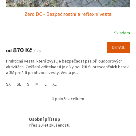
Zero DC - Bezpečnostní a reflexní vesta
Skladem
DETAIL
870 Kč
od
/ ks
Prakticná vesta, která zvyšuje bezpečnost psa při oudoorových
aktivitách. Zvýšení viditelnosti je díky použití fluorescenčních barev
a 3M prošití po obvodu vesty. Vesta je...
SX
SL
S
M
L
XL
1
položek celkem
O
v
l
á
Osobní přístup
d
Přes 20 let zkušeností.
a