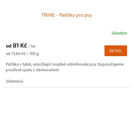
TRIXIE - Paštiky pro psy
Skladem
81 Kč
od
/ ks
DETAIL
Měrná
od 73,64 Kč / 100 g
cena:
Paštika v tubě, umožňující snadné odměňování psa. Doporučujeme
používat spolu s dávkovačem.
Slaninová