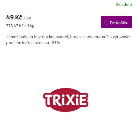
Skladem
49 Kč
/ ks
Do košíku
Měrná
576,47 Kč / 1 kg
cena:
Jemná paštika bez dochucovadel, barviv a konzervantů s výrazným
podílem kuřecího masa - 93%