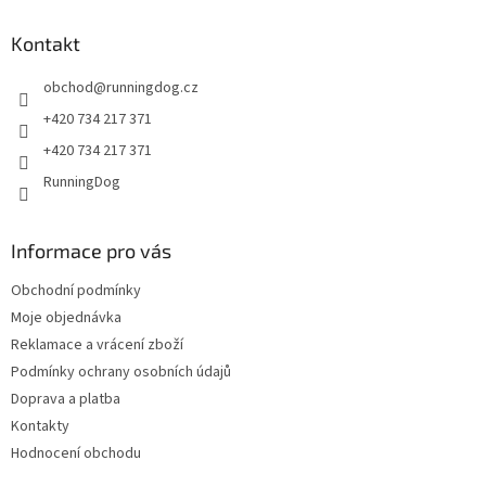
p
a
Kontakt
t
obchod
@
runningdog.cz
í
+420 734 217 371
+420 734 217 371
RunningDog
Informace pro vás
Obchodní podmínky
Moje objednávka
Reklamace a vrácení zboží
Podmínky ochrany osobních údajů
Doprava a platba
Kontakty
Hodnocení obchodu