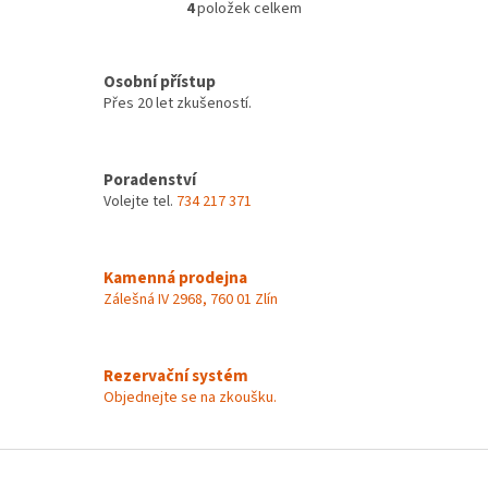
4
položek celkem
O
v
l
á
Osobní přístup
d
Přes 20 let zkušeností.
a
c
í
Poradenství
p
Volejte tel.
734 217 371
r
v
k
y
Kamenná prodejna
v
Zálešná IV 2968, 760 01 Zlín
ý
p
i
s
Rezervační systém
u
Objednejte se na zkoušku.
Z
á