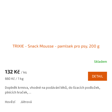
TRIXIE - Snack Mousse - pamlsek pro psy, 200 g
Skladem
132 Kč
/ ks
DETAIL
Měrná
660 Kč / 1 kg
cena:
Doplněk krmiva, vhodné na podávání léků, do lízacích podložek,
plnících hraček, ...
Hovězí
Játrová