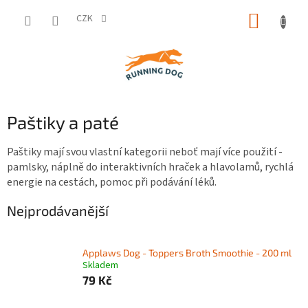
Přejít
NÁKUP
na
CZK
obsah
KOŠÍK
Paštiky a paté
Paštiky mají svou vlastní kategorii neboť mají více použití -
pamlsky, náplně do interaktivních hraček a hlavolamů, rychlá
energie na cestách, pomoc při podávání léků.
Nejprodávanější
Applaws Dog - Toppers Broth Smoothie - 200 ml
Skladem
79 Kč