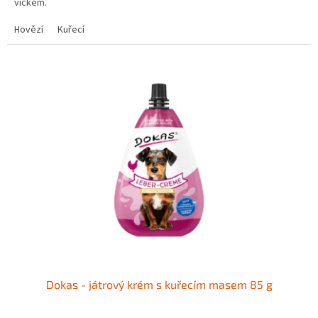
víčkem.
Hovězí
Kuřecí
Dokas - játrový krém s kuřecím masem 85 g