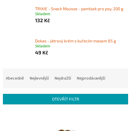
TRIXIE - Snack Mousse - pamlsek pro psy, 200 g
Skladem
132 Kč
Dokas - játrový krém s kuřecím masem 85 g
Skladem
49 Kč
Ř
a
Abecedně
Nejlevnější
Nejdražší
Nejprodávanější
z
e
n
OTEVŘÍT FILTR
í
p
V
r
ý
o
p
d