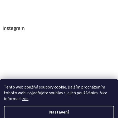
Instagram
Tento web používá soubory cookie. Dalším procházením
tohoto webu vyjadřujete souhlas s jejich používáním.. Více
Sledovat na Instagramu
informací
zde
.
Nastavení
Vytvořil Shoptet