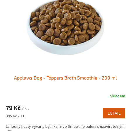
i
u
s
k
p
t
r
ů
o
d
u
k
t
ů
Applaws Dog - Toppers Broth Smoothie - 200 ml
Skladem
79 Kč
/ ks
DETAIL
Měrná
395 Kč / 1 l
cena:
Lahodný hustý vývar s bylinkami ve Smoothie balení s uzavíratelným