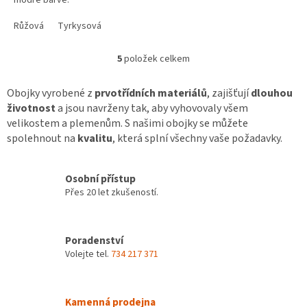
modré barvě.
Růžová
Tyrkysová
5
položek celkem
O
v
l
Obojky vyrobené z
prvotřídních materiálů
, zajišťují
dlouhou
á
životnost
a jsou navrženy tak, aby vyhovovaly všem
d
velikostem a plemenům. S našimi obojky se můžete
a
spolehnout na
kvalitu
, která splní všechny vaše požadavky.
c
í
p
Osobní přístup
r
Přes 20 let zkušeností.
v
k
y
v
Poradenství
ý
Volejte tel.
734 217 371
p
i
s
u
Kamenná prodejna