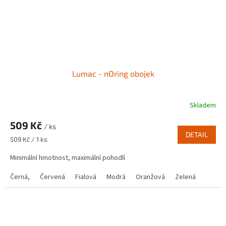
Lumac - nOring obojek
Skladem
Průměrné
hodnocení
509 Kč
produktu
/ ks
je
DETAIL
Měrná
509 Kč / 1 ks
5,0
cena:
z
Minimální hmotnost, maximální pohodlí
5
hvězdiček.
Černá,
Červená
Fialová
Modrá
Oranžová
Zelená