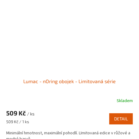
Lumac - nOring obojek - Limitovaná série
Skladem
509 Kč
/ ks
DETAIL
Měrná
509 Kč / 1 ks
cena:
Minimální hmotnost, maximální pohodlí. LImitovaná edice v růžové a