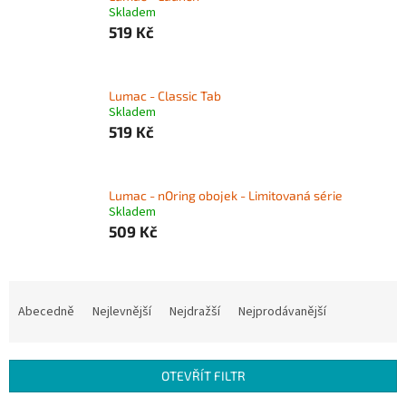
Skladem
519 Kč
Lumac - Classic Tab
Skladem
519 Kč
Lumac - nOring obojek - Limitovaná série
Skladem
509 Kč
Ř
a
Abecedně
Nejlevnější
Nejdražší
Nejprodávanější
z
e
n
OTEVŘÍT FILTR
í