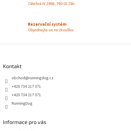
Zálešná IV 2968, 760 01 Zlín
Rezervační systém
Objednejte se na zkoušku.
Z
á
p
a
Kontakt
t
obchod
@
runningdog.cz
í
+420 734 217 371
+420 734 217 371
RunningDog
Informace pro vás