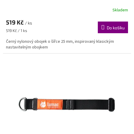
Skladem
519 Kč
/ ks
Do košíku
Měrná
519 Kč / 1 ks
cena:
Černý nylonový obojek o šířce 25 mm, inspirovaný klasickým
nastavitelným obojkem