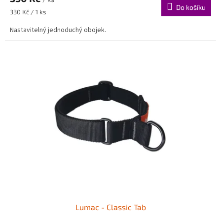
Do košíku
Měrná
330 Kč / 1 ks
cena:
Nastavitelný jednoduchý obojek.
Lumac - Classic Tab