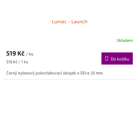
Lumac - Launch
Skladem
519 Kč
/ ks
Do košíku
Měrná
519 Kč / 1 ks
cena:
Černý nylonový polostahovací obojek o šířce 25 mm.