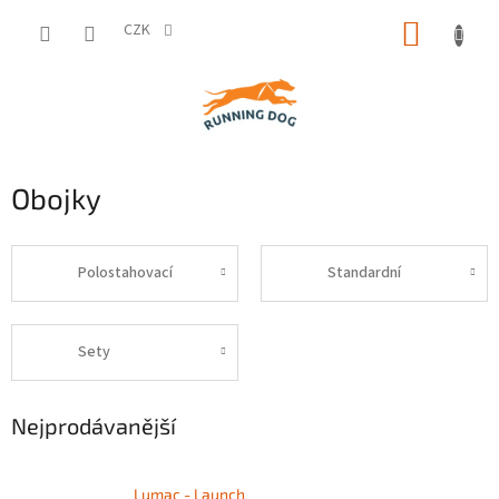
Přejít
NÁKUP
na
CZK
obsah
KOŠÍK
Obojky
Polostahovací
Standardní
Sety
Nejprodávanější
Lumac - Launch