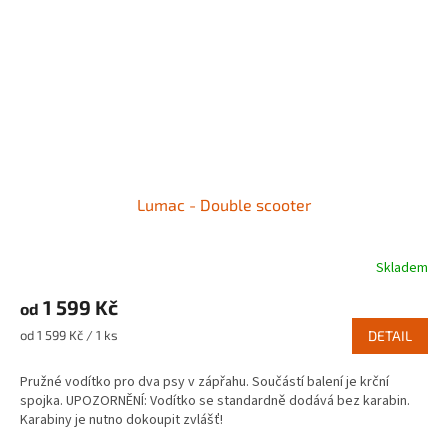
Lumac - Double scooter
Skladem
1 599 Kč
od
Měrná
od 1 599 Kč / 1 ks
DETAIL
cena:
Pružné vodítko pro dva psy v zápřahu. Součástí balení je krční
spojka. UPOZORNĚNÍ: Vodítko se standardně dodává bez karabin.
Karabiny je nutno dokoupit zvlášť!