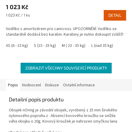
1 023 Kč
Měrná
1 023 Kč / 1 ks
DETAIL
cena:
Vodítko s amortizérem pro canicross. UPOZORNĚNÍ: Vodítko se
standardně dodává bez karabin. Karabiny je nutno dokoupit zvlášť!
XS (6 - 15 kg)
S (15 - 25 kg)
M ( 23 - 35 kg)
L (nad 35 kg)
ZOBRAZIT VŠECHNY SOUVISEJÍCÍ PRODUKTY
Popis
Hodnocení
Diskuze
Ostatní informace
Detailní popis produktu
Obojek nOring je závodní obojek, vyrobený z 25 mm širokého
nylonového popruhu.z . Absencí kovového kroužku se snížila
váha obojku o 20g. Kovový kroužek je nahrazen smyčkou lana.