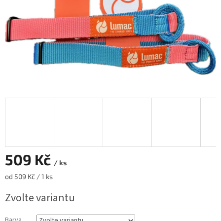
509 Kč
/ ks
Měrná
od 509 Kč / 1 ks
cena:
Zvolte variantu
Barva