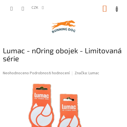
Přejít
NÁKUP
na
CZK
obsah
KOŠÍK
Lumac - nOring obojek - Limitovaná
série
Průměrné
Neohodnoceno
Podrobnosti hodnocení
Značka:
Lumac
hodnocení
produktu
je
0,0
z
5
hvězdiček.