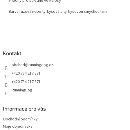
Vhodný pro středně velké psy
Barva růžová nebo tyrkysová s tyrkysovou smyčkou lana
Z
á
p
a
Kontakt
t
obchod
@
runningdog.cz
í
+420 734 217 371
+420 734 217 371
RunningDog
Informace pro vás
Obchodní podmínky
Moje objednávka