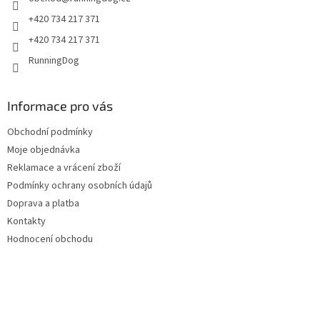
í
p
r
+420 734 217 371
v
+420 734 217 371
k
y
RunningDog
v
ý
p
Informace pro vás
i
s
Obchodní podmínky
u
Moje objednávka
Reklamace a vrácení zboží
Podmínky ochrany osobních údajů
Doprava a platba
Kontakty
Hodnocení obchodu