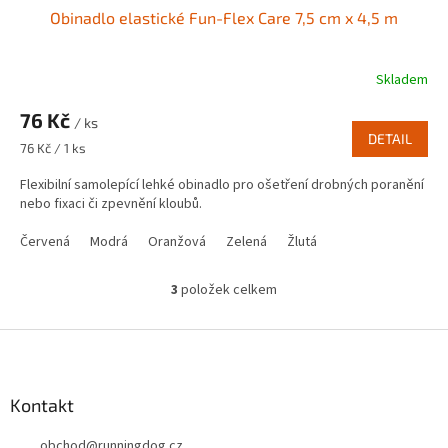
Obinadlo elastické Fun-Flex Care 7,5 cm x 4,5 m
Skladem
76 Kč
/ ks
DETAIL
Měrná
76 Kč / 1 ks
cena:
Flexibilní samolepící lehké obinadlo pro ošetření drobných poranění
nebo fixaci či zpevnění kloubů.
Červená
Modrá
Oranžová
Zelená
Žlutá
3
položek celkem
O
v
l
Z
á
á
d
p
a
a
Kontakt
c
t
í
obchod
@
runningdog.cz