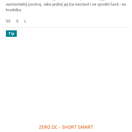
nastavitelný postroj. Jako jediný jej lze nastavit i ve spodní časti - na
hrudníku.
SX
S
L
Tip
ZERO DC - SHORT SMART