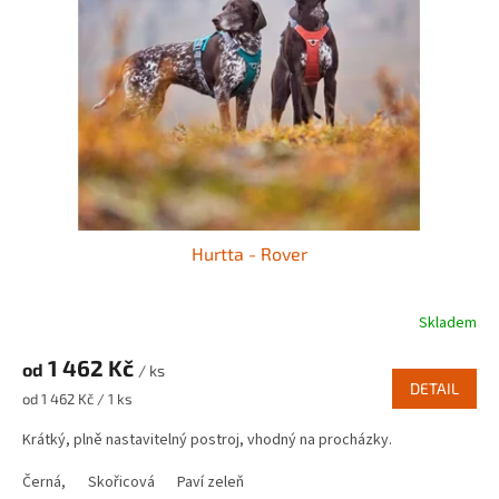
Hurtta - Rover
Skladem
1 462 Kč
od
/ ks
DETAIL
Měrná
od 1 462 Kč / 1 ks
cena:
Krátký, plně nastavitelný postroj, vhodný na procházky.
Černá,
Skořicová
Paví zeleň