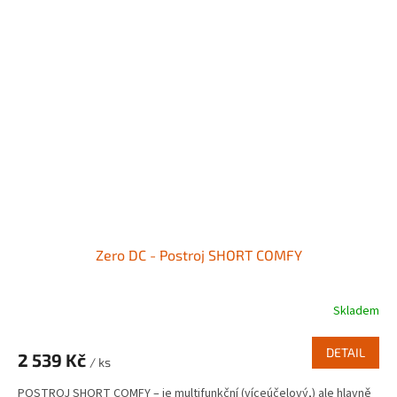
Zero DC - Postroj SHORT COMFY
Skladem
DETAIL
2 539 Kč
/ ks
POSTROJ SHORT COMFY – je multifunkční (víceúčelový,) ale hlavně