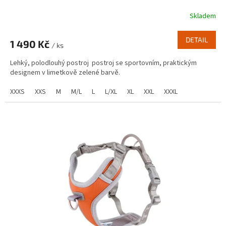
Skladem
DETAIL
1 490 Kč
/ ks
Lehký, polodlouhý postroj postroj se sportovním, praktickým
designem v limetkově zelené barvě.
XXXS
XXS
M
M/L
L
L/XL
XL
XXL
XXXL