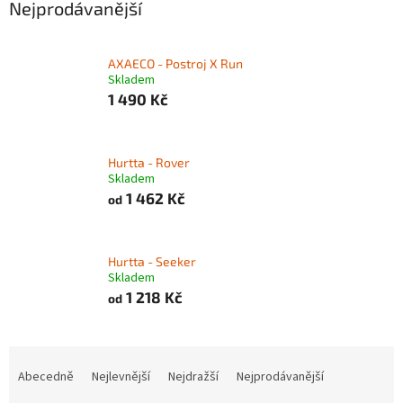
Nejprodávanější
AXAECO - Postroj X Run
Skladem
1 490 Kč
Hurtta - Rover
Skladem
1 462 Kč
od
Hurtta - Seeker
Skladem
1 218 Kč
od
Ř
a
Abecedně
Nejlevnější
Nejdražší
Nejprodávanější
z