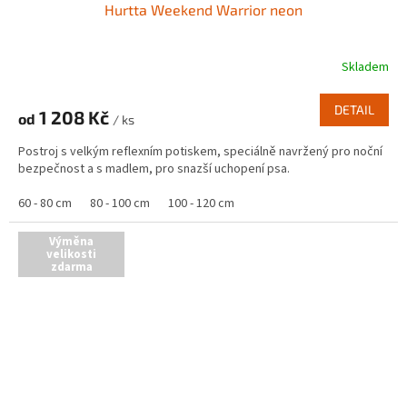
Hurtta Weekend Warrior neon
Skladem
DETAIL
1 208 Kč
od
/ ks
Postroj s velkým reflexním potiskem, speciálně navržený pro noční
bezpečnost a s madlem, pro snazší uchopení psa.
60 - 80 cm
80 - 100 cm
100 - 120 cm
Výměna
velikosti
zdarma