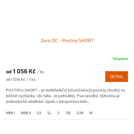
Zero DC - Postroj SHORT
Skladem
1 056 Kč
od
/ ks
DETAIL
Měrná
od 1 056 Kč / 1 ks
cena:
POSTROJ SHORT – je multifunkční (víceúčelový) postroj vhodný na
běžné vycházky i do tahu. Je pohodlný. Psa neodírá. Výhodou je
jednoduché oblékání. Spolu s bezpečnostním...
MINI I
MINI II
SX
SL
S
SB
S/M
M