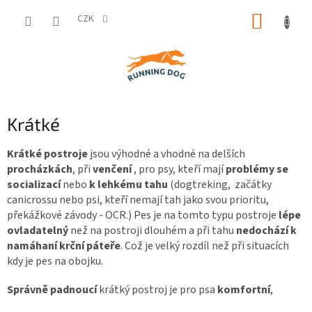
Přejít
NÁKUP
na
CZK
obsah
KOŠÍK
Krátké
Krátké postroje
jsou výhodné a vhodné na delších
procházkách
, při
venčení
, pro psy, kteří mají
problémy se
socializací
nebo
k lehkému tahu
(dogtreking, začátky
canicrossu nebo psi, kteří nemají tah jako svou prioritu,
překážkové závody - OCR.) Pes je na tomto typu postroje
lépe
ovladatelný
než na postroji dlouhém a při tahu
nedochází k
namáhaní krční páteře
. Což je velký rozdíl než při situacích
kdy je pes na obojku.
Správně padnoucí
krátký postroj je pro psa
komfortní
,