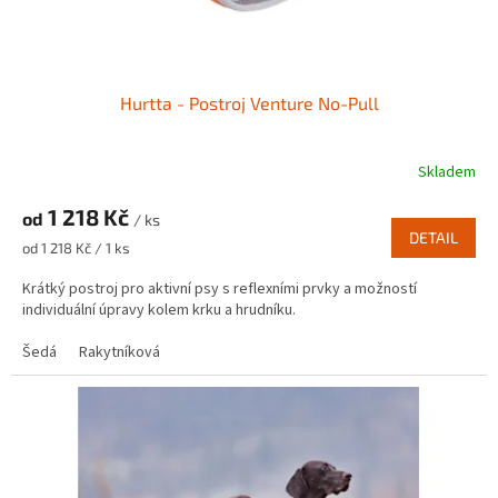
Hurtta - Postroj Venture No-Pull
Skladem
1 218 Kč
od
/ ks
DETAIL
Měrná
od 1 218 Kč / 1 ks
cena:
Krátký postroj pro aktivní psy s reflexními prvky a možností
individuální úpravy kolem krku a hrudníku.
Šedá
Rakytníková