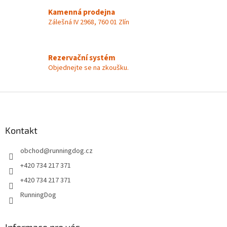
y
Kamenná prodejna
v
Zálešná IV 2968, 760 01 Zlín
ý
p
i
s
Rezervační systém
u
Objednejte se na zkoušku.
Z
á
p
a
Kontakt
t
obchod
@
runningdog.cz
í
+420 734 217 371
+420 734 217 371
RunningDog