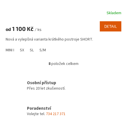
Skladem
DETAIL
1 100 Kč
od
/ ks
Nová a vylepšná varianta krátkého postroje SHORT.
MINI I
SX
SL
S/M
8
položek celkem
O
v
l
á
Osobní přístup
d
Přes 20 let zkušeností.
a
c
í
Poradenství
p
Volejte tel.
734 217 371
r
v
k