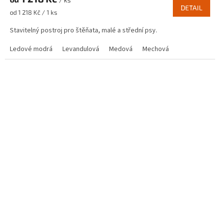
DETAIL
Měrná
od 1 218 Kč / 1 ks
cena:
Stavitelný postroj pro štěňata, malé a střední psy.
Ledové modrá
Levandulová
Medová
Mechová