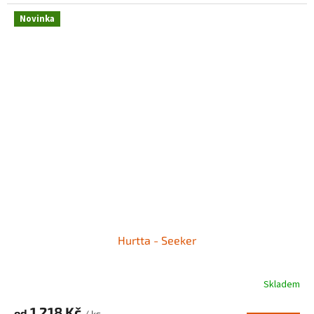
Novinka
Hurtta - Seeker
Skladem
1 218 Kč
od
/ ks