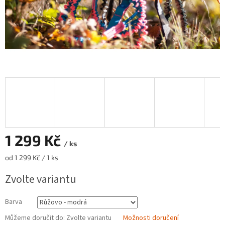
1 299 Kč
/ ks
Měrná
od 1 299 Kč / 1 ks
cena:
Zvolte variantu
Barva
Můžeme doručit do:
Zvolte variantu
Možnosti doručení