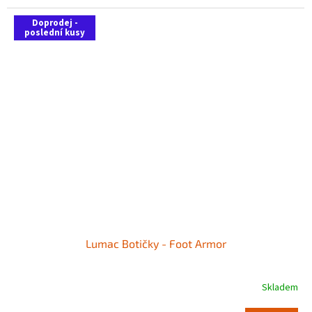
Doprodej -
poslední kusy
Lumac Botičky - Foot Armor
Skladem
Průměrné
hodnocení