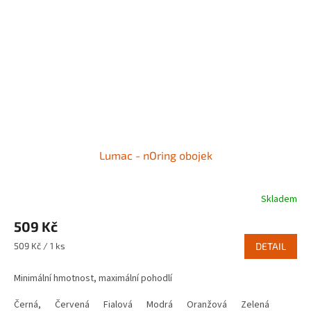
Lumac - nOring obojek
Skladem
Průměrné
hodnocení
509 Kč
produktu
je
Měrná
509 Kč / 1 ks
DETAIL
5,0
cena:
z
Minimální hmotnost, maximální pohodlí
5
hvězdiček.
Černá,
Červená
Fialová
Modrá
Oranžová
Zelená