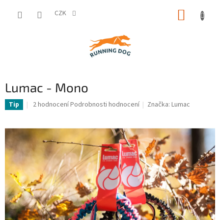
Přejít
NÁKUP
na
CZK
obsah
KOŠÍK
Lumac - Mono
Průměrné
2 hodnocení
Podrobnosti hodnocení
Značka:
Lumac
Tip
hodnocení
produktu
je
5,0
z
5
hvězdiček.