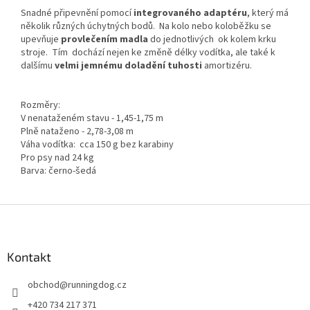
Snadné připevnění pomocí
integrovaného adaptéru
, který má
několik různých úchytných bodů. Na kolo nebo koloběžku se
upevňuje
provlečením madla
do jednotlivých ok kolem krku
stroje. Tím dochází nejen ke změně délky vodítka, ale také k
dalšímu
velmi jemnému doladění tuhosti
amortizéru.
Rozměry:
V nenataženém stavu - 1,45-1,75 m
Plně nataženo - 2,78-3,08 m
Váha vodítka: cca 150 g bez karabiny
Pro psy nad 24 kg
Barva: černo-šedá
Z
á
p
a
Kontakt
t
obchod
@
runningdog.cz
í
+420 734 217 371