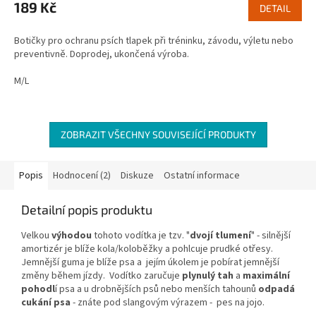
produktu
189 Kč
DETAIL
je
5,0
Botičky pro ochranu psích tlapek při tréninku, závodu, výletu nebo
z
preventivně. Doprodej, ukončená výroba.
5
hvězdiček.
M/L
ZOBRAZIT VŠECHNY SOUVISEJÍCÍ PRODUKTY
Popis
Hodnocení (2)
Diskuze
Ostatní informace
Detailní popis produktu
Velkou
výhodou
tohoto vodítka je tzv. "
dvojí tlumení
" - silnější
amortizér je blíže kola/koloběžky a pohlcuje prudké otřesy.
Jemnější guma je blíže psa a jejím úkolem je pobírat jemnější
změny během jízdy. Vodítko zaručuje
plynulý tah
a
maximální
pohodl
í psa a u drobnějších psů nebo menších tahounů
odpadá
cukání psa
- znáte pod slangovým výrazem - pes na jojo.