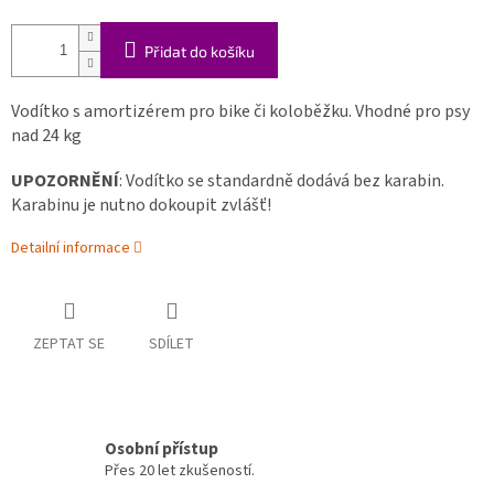
Přidat do košíku
Vodítko s amortizérem pro bike či koloběžku. Vhodné pro psy
nad 24 kg
UPOZORNĚNÍ
: Vodítko se standardně dodává bez karabin.
Karabinu je nutno dokoupit zvlášť!
Detailní informace
ZEPTAT SE
SDÍLET
Osobní přístup
Přes 20 let zkušeností.