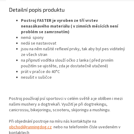
Detailní popis produktu
Postroj FASTER je vyroben ze tří vrstev
nenasákavého materiálu ( v zimních měsících není
problém se zamrznutím)
nemá spony
nedá se nastavovat
jsou na něm našité reflexní prvky, tak aby byl pes viditelný
ze všech stran
na připnutí vodítka slouží očko z lanka ( před prvním
použitím se ujistěte, zda je dostatečně utažené)
prát v pračce do 40°C
nesušit v sušičce
Postroj používají psí sportovci v celém světě a je oblíben i mezi
našimi mushery a dogtrekaři. Využití je při dogtrekingu,
canicrossu, bikejoringu, scooteru, skijoringu a mushingu.
Při objednání postroje na míru nás kontaktujte na
obchod@runningdog.cz
nebo na telefonním čísle uvedeném v
kontaktech