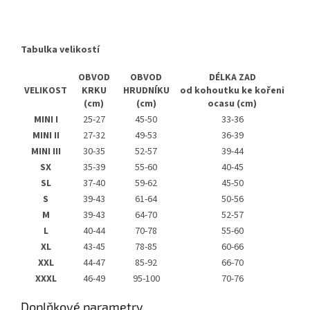
Tabulka velikostí
OBVOD
OBVOD
DÉLKA ZAD
VELIKOST
KRKU
HRUDNÍKU
od kohoutku ke kořeni
(cm)
(cm)
ocasu (cm)
MINI I
25-27
45-50
33-36
MINI II
27-32
49-53
36-39
MINI III
30-35
52-57
39-44
SX
35-39
55-60
40-45
SL
37-40
59-62
45-50
S
39-43
61-64
50-56
M
39-43
64-70
52-57
L
40-44
70-78
55-60
XL
43-45
78-85
60-66
XXL
44-47
85-92
66-70
XXXL
46-49
95-100
70-76
Doplňkové parametry