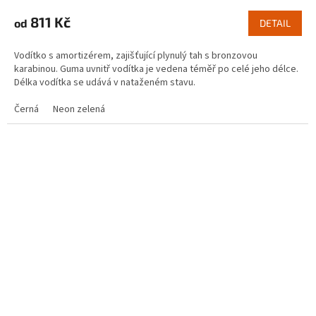
811 Kč
od
DETAIL
Vodítko s amortizérem, zajišťující plynulý tah s bronzovou
karabinou. Guma uvnitř vodítka je vedena téměř po celé jeho délce.
Délka vodítka se udává v nataženém stavu.
Černá
Neon zelená