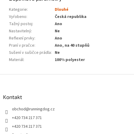
Kategorie
:
Dlouhé
Vyŕobeno
:
Česká republika
Tažný postoj
:
Ano
Nastavitelný
:
Ne
Reflexní prvky
:
Ano
Praní v pračce
:
Ano, na 40 stupňů
Sušení v sušičce prádla
:
Ne
Materiál
:
100% polyester
Z
á
p
a
Kontakt
t
obchod
@
runningdog.cz
í
+420 734 217 371
+420 734 217 371