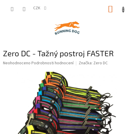
Přejít
NÁKUP
na
CZK
obsah
KOŠÍK
Zero DC - Tažný postroj FASTER
Průměrné
Neohodnoceno
Podrobnosti hodnocení
Značka:
Zero DC
hodnocení
produktu
je
0,0
z
5
hvězdiček.