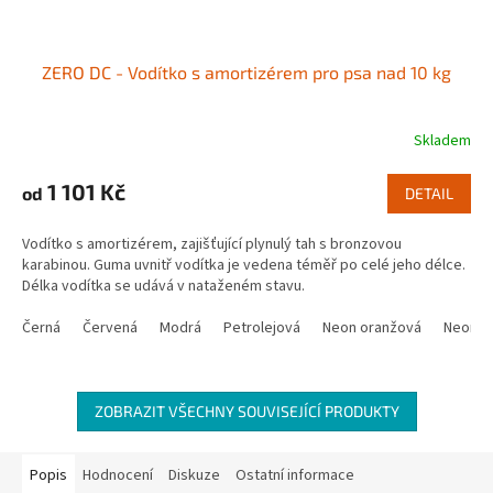
ZERO DC - Vodítko s amortizérem pro psa nad 10 kg
Skladem
1 101 Kč
od
DETAIL
Vodítko s amortizérem, zajišťující plynulý tah s bronzovou
karabinou. Guma uvnitř vodítka je vedena téměř po celé jeho délce.
Délka vodítka se udává v nataženém stavu.
Černá
Červená
Modrá
Petrolejová
Neon oranžová
Neon z
ZOBRAZIT VŠECHNY SOUVISEJÍCÍ PRODUKTY
Popis
Hodnocení
Diskuze
Ostatní informace