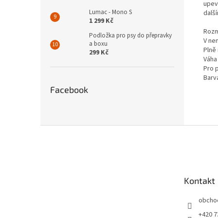
upev
Lumac - Mono S
dalš
1 299 Kč
Rozm
Podložka pro psy do přepravky
V ne
a boxu
Plně
299 Kč
Váha
Pro 
Barv
Facebook
Z
á
p
a
t
Kontakt
í
obcho
+420 7