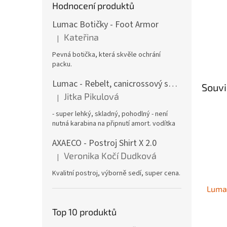
Hodnocení produktů
Lumac Botičky - Foot Armor
Kateřina
|
Hodnocení produktu je 5 z 5 hvězdiček.
Pevná botička, která skvěle ochrání
packu.
Lumac - Rebelt, canicrossový sedák
Souvi
Jitka Pikulová
|
Hodnocení produktu je 5 z 5 hvězdiček.
- super lehký, skladný, pohodlný - není
nutná karabina na připnutí amort. vodítka
AXAECO - Postroj Shirt X 2.0
Veronika Kočí Dudková
|
Hodnocení produktu je 5 z 5 hvězdiček.
Kvalitní postroj, výborně sedí, super cena.
Lumac
Top 10 produktů
Průmě