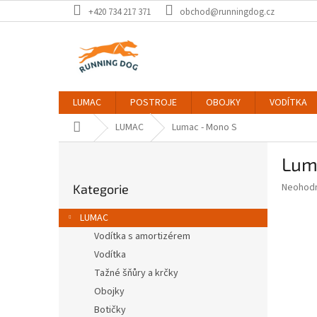
Přejít
+420 734 217 371
obchod@runningdog.cz
na
obsah
LUMAC
POSTROJE
OBOJKY
VODÍTKA
Domů
LUMAC
Lumac - Mono S
P
Lum
o
Přeskočit
s
Průměr
Neohod
Kategorie
kategorie
t
hodnoce
r
produkt
LUMAC
a
je
Vodítka s amortizérem
0,0
n
z
Vodítka
n
5
í
Tažné šňůry a krčky
hvězdič
p
Obojky
a
Botičky