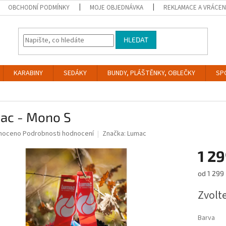
OBCHODNÍ PODMÍNKY
MOJE OBJEDNÁVKA
REKLAMACE A VRÁCEN
HLEDAT
KARABINY
SEDÁKY
BUNDY, PLÁŠTĚNKY, OBLEČKY
SP
ac - Mono S
né
noceno
Podrobnosti hodnocení
Značka:
Lumac
ní
1 2
u
Měrná
od 1 299 
cena:
Zvolt
ek.
Barva