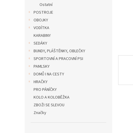
n
Ostatní
e
POSTROJE
l
OBOJKY
VODÍTKA
KARABINY
SEDÁKY
BUNDY, PLÁŠTĚNKY, OBLEČKY
SPORTOVNÍ A PRACOVNÍ PSI
PAMLSKY
DOMŮ I NA CESTY
HRAČKY
PRO PÁNÍČKY
KOLO A KOLOBĚŽKA
ZBOŽI SE SLEVOU
Značky