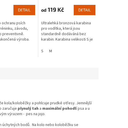
119 Kč
od
DETAIL
DETAIL
o ochranu psích
Ultralehká bronzová karabina
tréninku, závodu,
pro vodítka, která jsou
o preventivně.
standardně dodáváná bez
ukončená výroba.
karabin. Karabina velikosti S je
určena pro všechna vodítka a
šňůry, kromě středové šňůry.
S
M
Pro ni...
blíže kola/koloběžky a pohlcuje prudké otřesy. Jemnější
ko zaručuje
plynulý tah
a
maximální pohodl
í psa a u
vým výrazem - pes na jojo.
ch úchytných bodů. Na kolo nebo koloběžku se