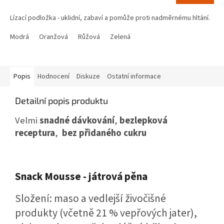
cena:
Lízací podložka - uklidní, zabaví a pomůže proti nadměrnému hltání.
Modrá
Oranžová
Růžová
Zelená
Popis
Hodnocení
Diskuze
Ostatní informace
Detailní popis produktu
Velmi
snadné dávkování
,
bezlepková
receptura
,
bez přidaného cukru
Snack Mousse - játrová pěna
Složení:
maso a vedlejší živočišné
produkty (včetně 21 % vepřových jater),