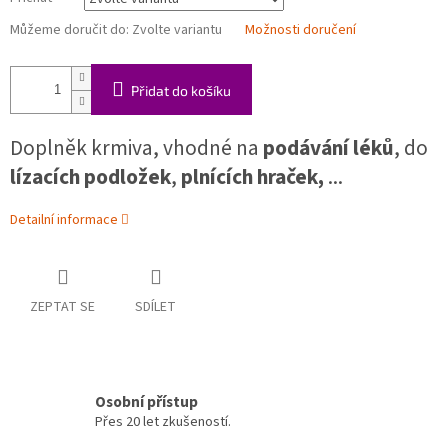
Můžeme doručit do:
Zvolte variantu
Možnosti doručení
Přidat do košíku
Doplněk krmiva, vhodné na
podávání léků
, do
lízacích podložek
,
plnících hraček,
...
Detailní informace
ZEPTAT SE
SDÍLET
Osobní přístup
Přes 20 let zkušeností.