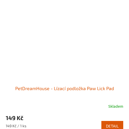
PetDreamHouse - Lízací podložka Paw Lick Pad
Skladem
149 Kč
Měrná
149 Kč / 1 ks
DETAIL