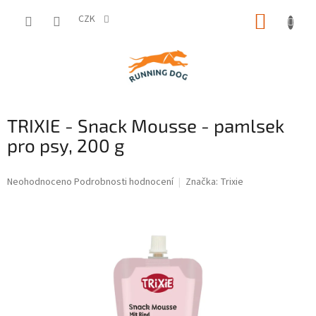
Přejít
NÁKUP
na
CZK
obsah
KOŠÍK
TRIXIE - Snack Mousse - pamlsek
pro psy, 200 g
Průměrné
Neohodnoceno
Podrobnosti hodnocení
Značka:
Trixie
hodnocení
produktu
je
0,0
z
5
hvězdiček.