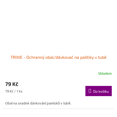
TRIXIE - Ochranný obal/dávkovač na paštiky v tubě
Skladem
79 Kč
Měrná
79 Kč / 1 ks
Do košíku
cena:
Obal na snadné dávkování pamlsků v tubě.