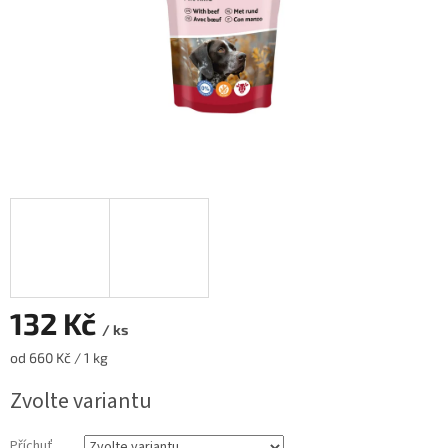
132 Kč
/ ks
Měrná
od 660 Kč / 1 kg
cena:
Zvolte variantu
Příchuť