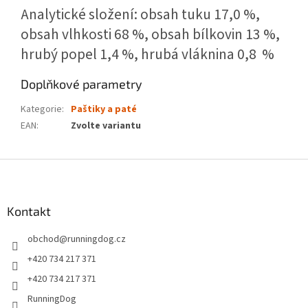
Analytické složení: o
bsah tuku 17,0 %,
obsah vlhkosti 68 %, obsah bílkovin 13 %,
hrubý popel 1,4 %, hrubá vláknina 0,8 %
Doplňkové parametry
Kategorie
:
Paštiky a paté
EAN
:
Zvolte variantu
Z
á
p
a
Kontakt
t
obchod
@
runningdog.cz
í
+420 734 217 371
+420 734 217 371
RunningDog