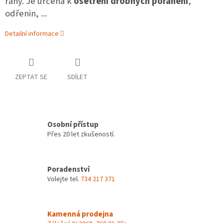
rány. Je určena k
ošetření drobných poranění
,
odřenin, ...
Detailní informace
ZEPTAT SE
SDÍLET
Osobní přístup
Přes 20 let zkušeností.
Poradenství
Volejte tel.
734 217 371
Kamenná prodejna