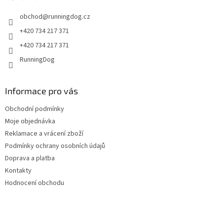
t
obchod
@
runningdog.cz
í
+420 734 217 371
+420 734 217 371
RunningDog
Informace pro vás
Obchodní podmínky
Moje objednávka
Reklamace a vrácení zboží
Podmínky ochrany osobních údajů
Doprava a platba
Kontakty
Hodnocení obchodu