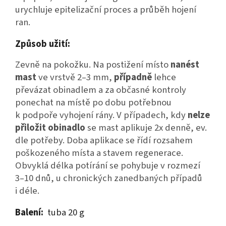
urychluje epitelizační proces a průběh hojení
ran.
Způsob užití:
Zevně na pokožku. Na postižení místo
nanést
mast
ve vrstvě 2–3 mm,
případně
lehce
převázat obinadlem a za občasné kontroly
ponechat na místě po dobu potřebnou
k podpoře vyhojení rány. V případech, kdy
nelze
přiložit obinadlo
se mast aplikuje 2x denně, ev.
dle potřeby. Doba aplikace se řídí rozsahem
poškozeného místa a stavem regenerace.
Obvyklá délka potírání se pohybuje v rozmezí
3–10 dnů, u chronických zanedbaných případů
i déle.
Balení:
tuba
20 g