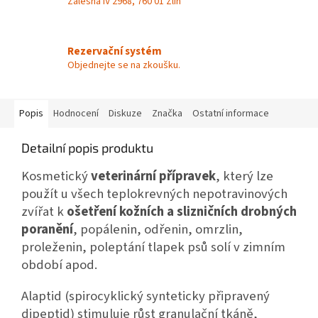
Zálešná IV 2968, 760 01 Zlín
Rezervační systém
Objednejte se na zkoušku.
Popis
Hodnocení
Diskuze
Značka
Ostatní informace
Detailní popis produktu
Kosmetický
veterinární přípravek
, který lze
použít u všech teplokrevných nepotravinových
zvířat k
ošetření kožních a slizničních drobných
poranění
, popálenin, odřenin, omrzlin,
proleženin, poleptání tlapek psů solí v zimním
období apod.
Alaptid (spirocyklický synteticky připravený
dipeptid) stimuluje růst granulační tkáně,