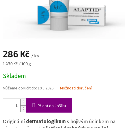
286 Kč
/ ks
Měrná
1 430 Kč / 100 g
cena:
Skladem
Můžeme doručit do:
10.8.2026
Možnosti doručení
Přidat do košíku
Originální
dermatologikum
s hojivým účinkem na