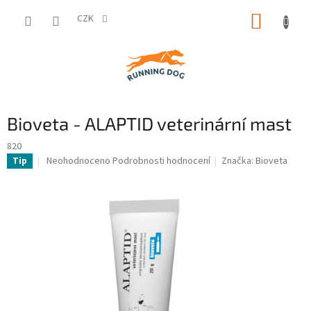
Přejít
NÁKUP
na
CZK
obsah
KOŠÍK
Bioveta - ALAPTID veterinární mast
820
Průměrné
Neohodnoceno
Podrobnosti hodnocení
Značka:
Bioveta
Tip
hodnocení
produktu
je
0,0
z
5
hvězdiček.