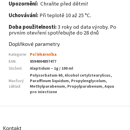
Upozornění:
Chraňte před dětmi!
Uchovávání:
Při teplotě 10 až 25 °C.
Doba použitelnosti:
3 roky od data výroby. Po
prvním otevření spotřebujte do 28 dnů
Doplňkové parametry
Kategorie
:
Psí lékárnička
EAN
:
8594004857477
Složení
:
Alaptidum – 1g / 100 ml
Polysorbatum 60, Alcohol cetylstearylicus,
Masťový
Paraffinum liquidum, Propylenglycolum,
základ
:
Methylparabenum, Propylparabenum, Aqua
pro iniectione
Z
á
p
a
Kontakt