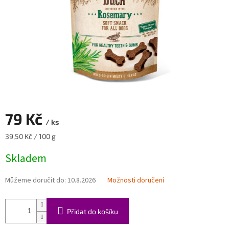
79 Kč
/ ks
Měrná
39,50 Kč / 100 g
cena:
Skladem
Můžeme doručit do:
10.8.2026
Možnosti doručení
Přidat do košíku