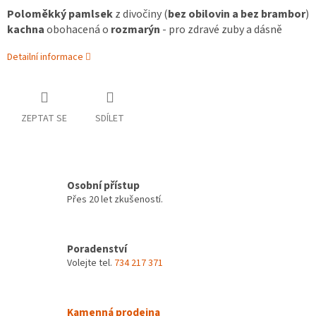
Poloměkký pamlsek
z divočiny (
bez obilovin a bez brambor
)
kachna
obohacená o
rozmarýn
- pro zdravé zuby a dásně
Detailní informace
ZEPTAT SE
SDÍLET
Osobní přístup
Přes 20 let zkušeností.
Poradenství
Volejte tel.
734 217 371
Kamenná prodejna