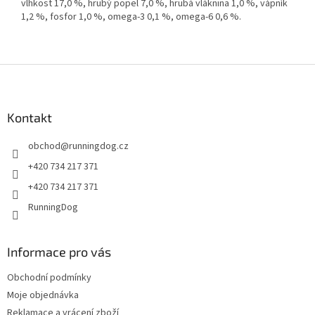
vlhkost 17,0 %, hrubý popel 7,0 %, hrubá vláknina 1,0 %, vápník
1,2 %, fosfor 1,0 %, omega-3 0,1 %, omega-6 0,6 %.
Z
á
p
a
Kontakt
t
obchod
@
runningdog.cz
í
+420 734 217 371
+420 734 217 371
RunningDog
Informace pro vás
Obchodní podmínky
Moje objednávka
Reklamace a vrácení zboží