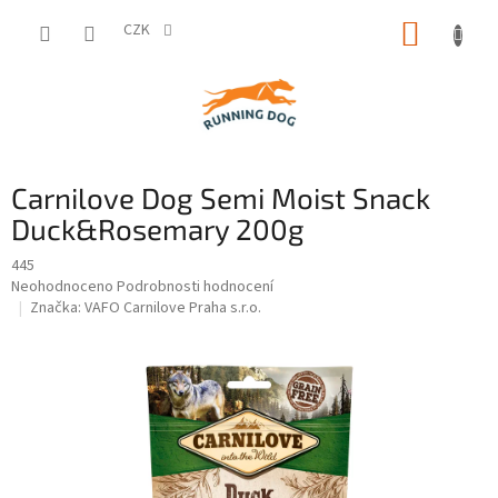
Přejít
NÁKUP
na
CZK
obsah
KOŠÍK
Carnilove Dog Semi Moist Snack
Duck&Rosemary 200g
445
Průměrné
Neohodnoceno
Podrobnosti hodnocení
hodnocení
Značka:
VAFO Carnilove Praha s.r.o.
produktu
je
0,0
z
5
hvězdiček.