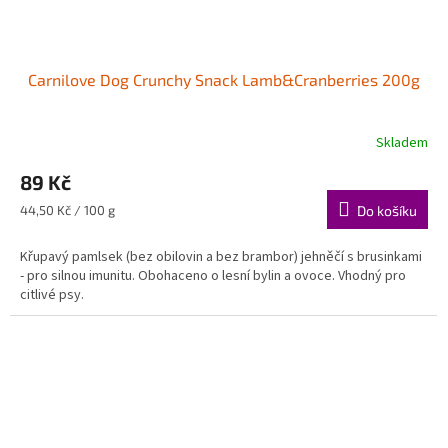
Carnilove Dog Crunchy Snack Lamb&Cranberries 200g
Skladem
89 Kč
Měrná
44,50 Kč / 100 g
Do košíku
cena:
Křupavý pamlsek (bez obilovin a bez brambor) jehněčí s brusinkami
- pro silnou imunitu. Obohaceno o lesní bylin a ovoce. Vhodný pro
citlivé psy.