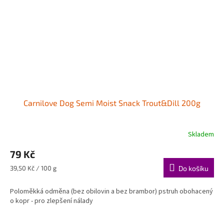
Carnilove Dog Semi Moist Snack Trout&Dill 200g
Skladem
79 Kč
Měrná
39,50 Kč / 100 g
Do košíku
cena:
Poloměkká odměna (bez obilovin a bez brambor) pstruh obohacený
o kopr - pro zlepšení nálady