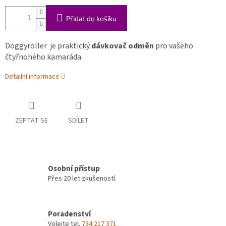
Přidat do košíku
Doggyroller
je praktický
dávkovač odměn
pro vašeho
čtyřnohého kamaráda.
Detailní informace
ZEPTAT SE
SDÍLET
Osobní přístup
Přes 20 let zkušeností.
Poradenství
Volejte tel.
734 217 371