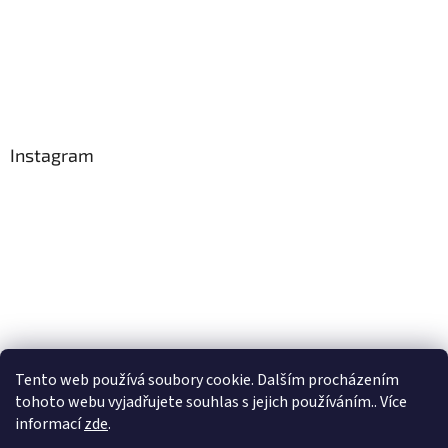
Instagram
Tento web používá soubory cookie. Dalším procházením
tohoto webu vyjadřujete souhlas s jejich používáním.. Více
Sledovat na Instagramu
informací
zde
.