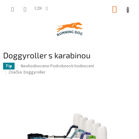
Přejít
NÁKUP
na
CZK
obsah
KOŠÍK
Doggyroller s karabinou
Průměrné
Neohodnoceno
Podrobnosti hodnocení
Tip
hodnocení
Značka:
Doggyroller
produktu
je
0,0
z
5
hvězdiček.