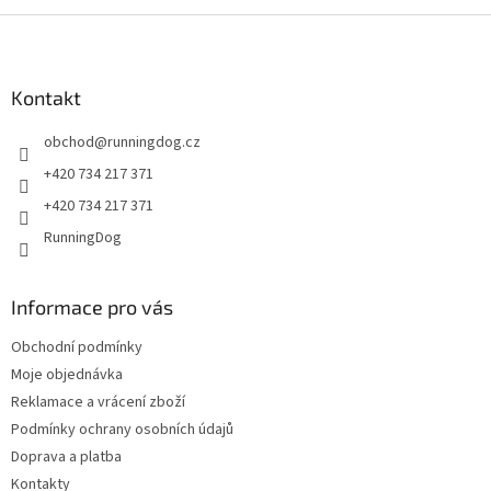
Z
á
p
a
Kontakt
t
obchod
@
runningdog.cz
í
+420 734 217 371
+420 734 217 371
RunningDog
Informace pro vás
Obchodní podmínky
Moje objednávka
Reklamace a vrácení zboží
Podmínky ochrany osobních údajů
Doprava a platba
Kontakty