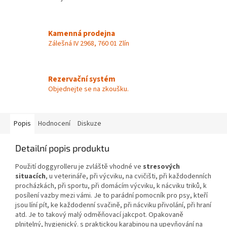
Kamenná prodejna
Zálešná IV 2968, 760 01 Zlín
Rezervační systém
Objednejte se na zkoušku.
Popis
Hodnocení
Diskuze
Detailní popis produktu
Použití doggyrolleru je zvláště vhodné ve
stresových
situacích
, u veterináře, při výcviku, na cvičišti, při každodenních
procházkách, při sportu, při domácím výcviku, k nácviku triků, k
posílení vazby mezi vámi. Je to parádní pomocník pro psy, kteří
jsou líní pít, ke každodenní svačině, při nácviku přivolání, při hraní
atd. Je to takový malý odměňovací jakcpot. Opakovaně
plnitelný, hygienický. s praktickou karabinou na upevňování na