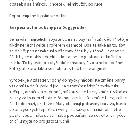
opasek a se šnůrkou, chcete-li jej mít vždy po ruce.
Doporučujeme k psím smoothie.
Bezpečnostní pokyny pro Doggyroller:
Je na vás, majitelích, abyste ochránili psy (zvířata) i děti. Proto je
nikdy nenechávejte s rollerem osamotě. Dbejte také na to, aby
se do něj pes nezakousl a všechny části byly těsné. Jednotlivé
části by se mohly oddělit a dostat se do gastrointestinálního
traktu. To by bylo pro čtyřnohé kamarády životu nebezpečné!
Fotografie produktů se mohou lišit od barev originálu.
Výrobek je v zásadě vhodný do myčky nádobí. Ke změně barvy
však může dojít, pokud jsou na ostatním nádobí zbytky tuku,
kečupu, omáček a podobně, můžou se se barvy změnit. Výrobce
ani my za to nepřebíráme žádnou záruku! Ke změně barvy rolleru
často dochází, protože někdy obsahují potraviny barviva, která
se při vysokých teplotách vymyjí a usazují se na nádobí nebo
plastu. Jestli máte strach nebo podezření, že se roller v myčce
zničí, umyjte ho pro jistotu ručně.