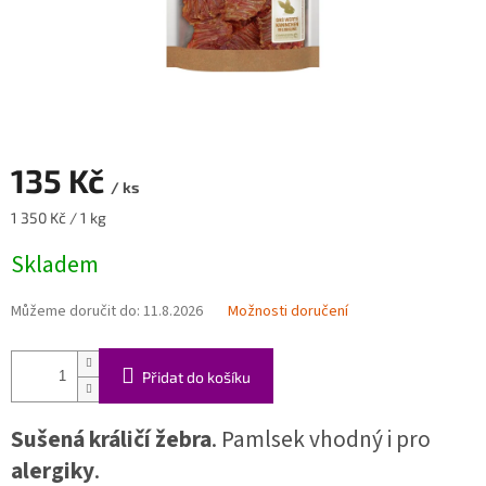
135 Kč
/ ks
Měrná
1 350 Kč / 1 kg
cena:
Skladem
Můžeme doručit do:
11.8.2026
Možnosti doručení
Přidat do košíku
Sušená králičí žebra
. Pamlsek vhodný i pro
alergiky
.