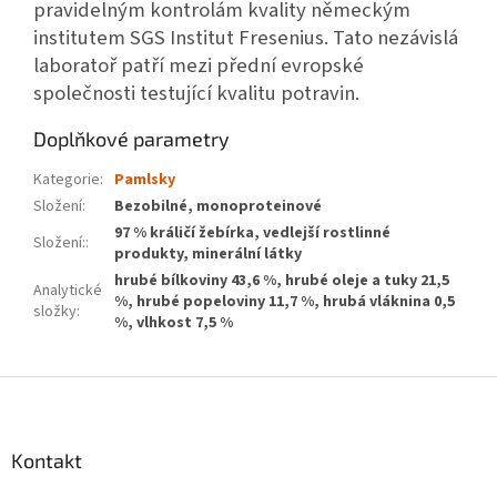
pravidelným kontrolám kvality německým
institutem SGS Institut Fresenius. Tato nezávislá
laboratoř patří mezi přední evropské
společnosti testující kvalitu potravin.
Doplňkové parametry
Kategorie
:
Pamlsky
Složení
:
Bezobilné, monoproteinové
97 % králičí žebírka, vedlejší rostlinné
Složení:
:
produkty, minerální látky
hrubé bílkoviny 43,6 %, hrubé oleje a tuky 21,5
Analytické
%, hrubé popeloviny 11,7 %, hrubá vláknina 0,5
složky
:
%, vlhkost 7,5 %
Z
á
p
a
Kontakt
t