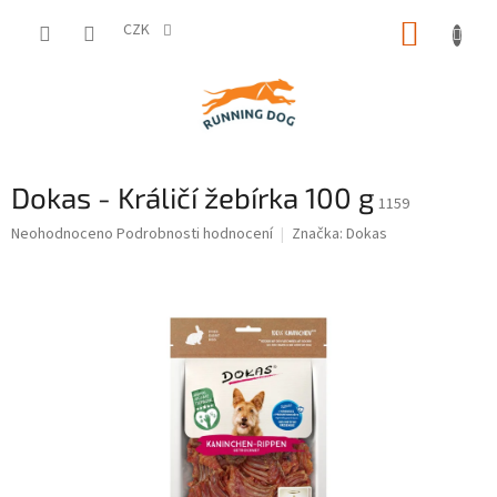
Přejít
NÁKUP
na
CZK
obsah
KOŠÍK
Dokas - Králičí žebírka 100 g
1159
Průměrné
Neohodnoceno
Podrobnosti hodnocení
Značka:
Dokas
hodnocení
produktu
je
0,0
z
5
hvězdiček.