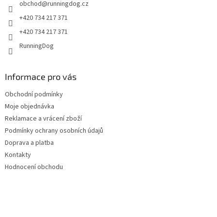
obchod
@
runningdog.cz
í
+420 734 217 371
+420 734 217 371
RunningDog
Informace pro vás
Obchodní podmínky
Moje objednávka
Reklamace a vrácení zboží
Podmínky ochrany osobních údajů
Doprava a platba
Kontakty
Hodnocení obchodu