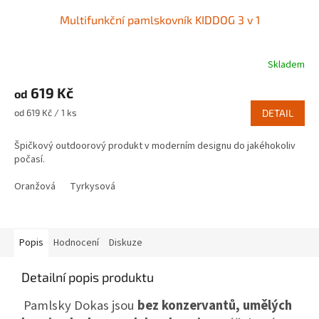
Multifunkční pamlskovník KIDDOG 3 v 1
Skladem
619 Kč
od
Měrná
od 619 Kč / 1 ks
DETAIL
cena:
Špičkový outdoorový produkt v moderním designu do jakéhokoliv
počasí.
Oranžová
Tyrkysová
Popis
Hodnocení
Diskuze
Detailní popis produktu
Pamlsky Dokas jsou
bez konzervantů, umělých