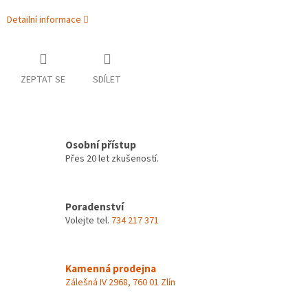
Detailní informace
ZEPTAT SE
SDÍLET
Osobní přístup
Přes 20 let zkušeností.
Poradenství
Volejte tel.
734 217 371
Kamenná prodejna
Zálešná IV 2968, 760 01 Zlín