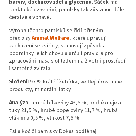
barviv, dochucovadel a glycerinu
. Sáček má
praktické uzavírání, pamlsky tak zůstanou déle
čerstvé a voňavé.
Výroba těchto pamlsků se řídí přísnými
předpisy
Animal Welfare
, které upravují
zacházení se zvířaty, stanovují způsob a
podmínky jejich chovu a určují pravidla pro
zpracování masa s ohledem na životní prostředí
i samotná zvířata.
Složení:
97 % králičí žebírka, vedlejší rostlinné
produkty, minerální látky
Analýza:
hrubé bílkoviny 43,6 %, hrubé oleje a
tuky 21,5 %, hrubé popeloviny 11,7 %, hrubá
vláknina 0,5 %, vlhkost 7,5 %
Psí a kočičí pamlsky Dokas podléhají