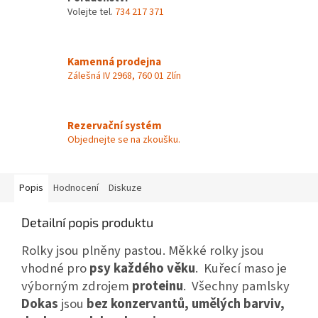
Volejte tel.
734 217 371
Kamenná prodejna
Zálešná IV 2968, 760 01 Zlín
Rezervační systém
Objednejte se na zkoušku.
Popis
Hodnocení
Diskuze
Detailní popis produktu
Rolky jsou plněny pastou. Měkké rolky jsou
vhodné pro
psy každého věku
. Kuřecí maso je
výborným zdrojem
proteinu
. Všechny pamlsky
Dokas
jsou
bez konzervantů, umělých barviv,