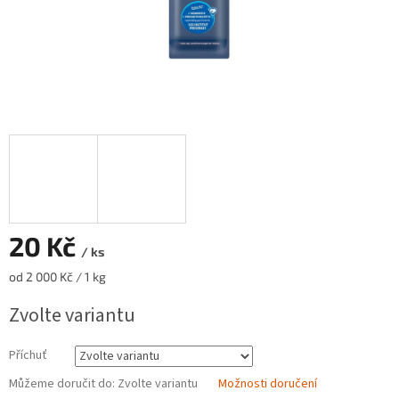
20 Kč
/ ks
Měrná
od 2 000 Kč / 1 kg
cena:
Zvolte variantu
Příchuť
Můžeme doručit do:
Zvolte variantu
Možnosti doručení