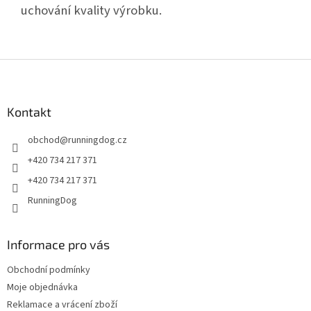
uchování kvality výrobku.
Z
á
p
a
Kontakt
t
obchod
@
runningdog.cz
í
+420 734 217 371
+420 734 217 371
RunningDog
Informace pro vás
Obchodní podmínky
Moje objednávka
Reklamace a vrácení zboží