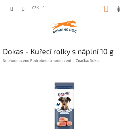
Přejít
NÁKUP
na
CZK
obsah
KOŠÍK
Dokas - Kuřecí rolky s náplní 10 g
Průměrné
Neohodnoceno
Podrobnosti hodnocení
Značka:
Dokas
hodnocení
produktu
je
0,0
z
5
hvězdiček.