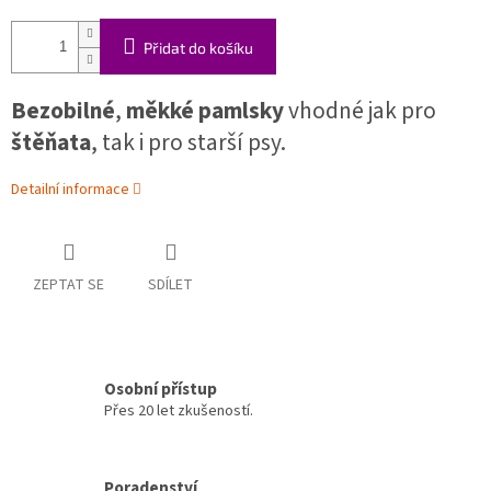
Přidat do košíku
Bezobilné
,
měkké pamlsky
vhodné jak pro
štěňata
, tak i pro starší psy.
Detailní informace
ZEPTAT SE
SDÍLET
Osobní přístup
Přes 20 let zkušeností.
Poradenství