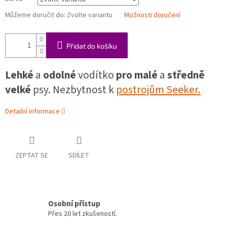
Můžeme doručit do:
Zvolte variantu
Možnosti doručení
Přidat do košíku
Lehké
a
odolné
vodítko
pro malé
a
středně
velké
psy. Nezbytnost k
postrojům Seeker.
Detailní informace
ZEPTAT SE
SDÍLET
Osobní přístup
Přes 20 let zkušeností.