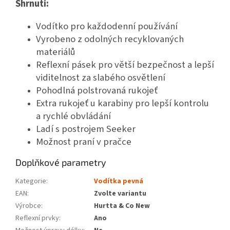
Shrnutí:
Vodítko pro každodenní používání
Vyrobeno z odolných recyklovaných
materiálů
Reflexní pásek pro větší bezpečnost a lepší
viditelnost za slabého osvětlení
Pohodlná polstrovaná rukojeť
Extra rukojeť u karabiny pro lepší kontrolu
a rychlé obvládání
Ladí s postrojem Seeker
Možnost praní v pračce
Doplňkové parametry
Kategorie
:
Vodítka pevná
EAN
:
Zvolte variantu
Výrobce
:
Hurtta & Co New
Reflexní prvky
:
Ano