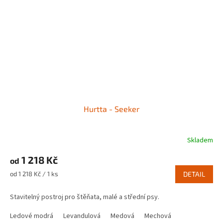
Hurtta - Seeker
Skladem
1 218 Kč
od
Měrná
od 1 218 Kč / 1 ks
DETAIL
cena:
Stavitelný postroj pro štěňata, malé a střední psy.
Ledové modrá
Levandulová
Medová
Mechová