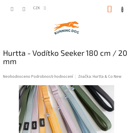
Přejít
NÁKUP
na
CZK
obsah
KOŠÍK
Hurtta - Vodítko Seeker 180 cm / 20
mm
Průměrné
Neohodnoceno
Podrobnosti hodnocení
Značka:
Hurtta & Co New
hodnocení
produktu
je
0,0
z
5
hvězdiček.