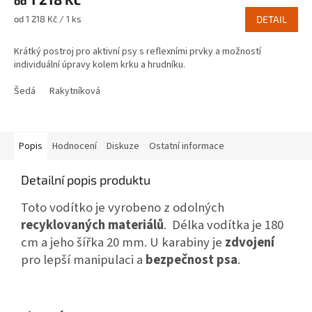
od
Měrná
od 1 218 Kč / 1 ks
DETAIL
cena:
Krátký postroj pro aktivní psy s reflexními prvky a možností
individuální úpravy kolem krku a hrudníku.
Šedá
Rakytníková
Popis
Hodnocení
Diskuze
Ostatní informace
Detailní popis produktu
Toto vodítko je vyrobeno z odolných
recyklovaných materiálů
. Délka vodítka je 180
cm a jeho šířka 20 mm. U karabiny je
zdvojení
pro lepší manipulaci a
bezpečnost psa
.