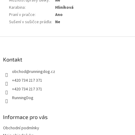
Možnost úpravy délky
:
Ne
Karabina
:
Hliníková
Praní v pračce
:
Ano
Sušení v sušičce prádla
:
Ne
Z
á
p
a
Kontakt
t
obchod
@
runningdog.cz
í
+420 734 217 371
+420 734 217 371
RunningDog
Informace pro vás
Obchodní podmínky