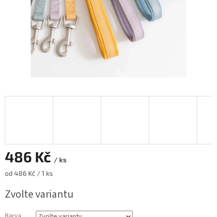
486 Kč
/ ks
Měrná
od 486 Kč / 1 ks
cena:
Zvolte variantu
Barva