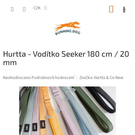
Přejít
NÁKUP
na
CZK
obsah
KOŠÍK
Hurtta - Vodítko Seeker 180 cm / 20
mm
Průměrné
Neohodnoceno
Podrobnosti hodnocení
Značka:
Hurtta & Co New
hodnocení
produktu
je
0,0
z
5
hvězdiček.