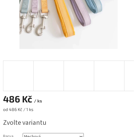
486 Kč
/ ks
Měrná
od 486 Kč / 1 ks
cena:
Zvolte variantu
Barva