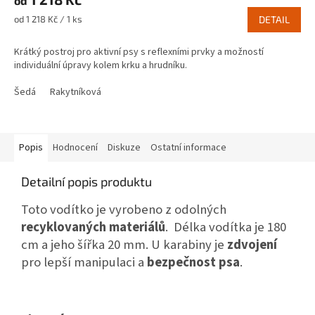
od
Měrná
od 1 218 Kč / 1 ks
DETAIL
cena:
Krátký postroj pro aktivní psy s reflexními prvky a možností
individuální úpravy kolem krku a hrudníku.
Šedá
Rakytníková
Popis
Hodnocení
Diskuze
Ostatní informace
Detailní popis produktu
Toto vodítko je vyrobeno z odolných
recyklovaných materiálů
. Délka vodítka je 180
cm a jeho šířka 20 mm. U karabiny je
zdvojení
pro lepší manipulaci a
bezpečnost psa
.