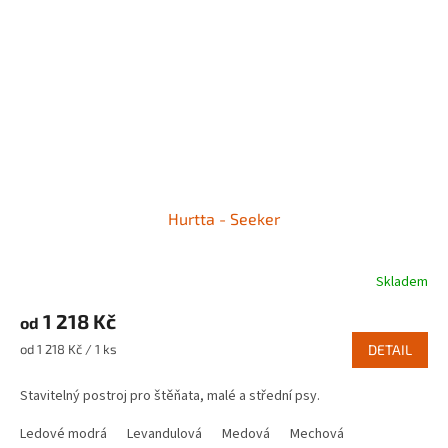
Hurtta - Seeker
Skladem
1 218 Kč
od
Měrná
od 1 218 Kč / 1 ks
DETAIL
cena:
Stavitelný postroj pro štěňata, malé a střední psy.
Ledové modrá
Levandulová
Medová
Mechová