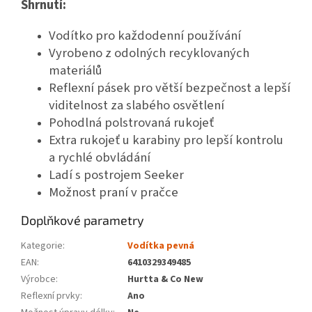
Shrnutí:
Vodítko pro každodenní používání
Vyrobeno z odolných recyklovaných
materiálů
Reflexní pásek pro větší bezpečnost a lepší
viditelnost za slabého osvětlení
Pohodlná polstrovaná rukojeť
Extra rukojeť u karabiny pro lepší kontrolu
a rychlé obvládání
Ladí s postrojem Seeker
Možnost praní v pračce
Doplňkové parametry
Kategorie
:
Vodítka pevná
EAN
:
6410329349485
Výrobce
:
Hurtta & Co New
Reflexní prvky
:
Ano