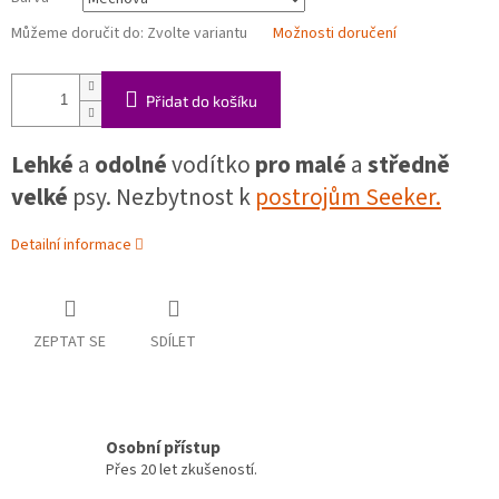
Můžeme doručit do:
Zvolte variantu
Možnosti doručení
Přidat do košíku
Lehké
a
odolné
vodítko
pro malé
a
středně
velké
psy. Nezbytnost k
postrojům Seeker.
Detailní informace
ZEPTAT SE
SDÍLET
Osobní přístup
Přes 20 let zkušeností.