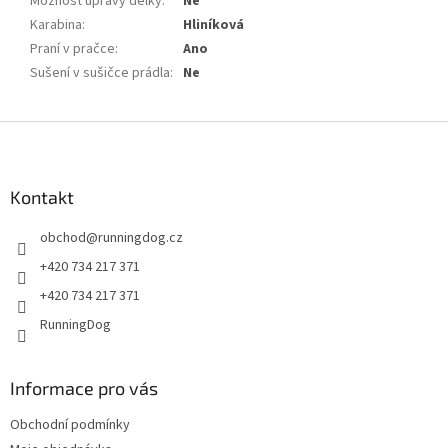
Možnost úpravy délky
:
Ne
Karabina
:
Hliníková
Praní v pračce
:
Ano
Sušení v sušičce prádla
:
Ne
Z
á
p
a
Kontakt
t
obchod
@
runningdog.cz
í
+420 734 217 371
+420 734 217 371
RunningDog
Informace pro vás
Obchodní podmínky