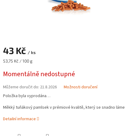
43 Kč
/ ks
Měrná
53,75 Kč / 100 g
cena:
Momentálně nedostupné
Můžeme doručit do:
21.8.2026
Možnosti doručení
Položka byla vyprodána…
Měkký tuňákový pamlsek v prémiové kvalitě, který se snadno láme
Detailní informace