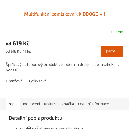
Multifunkční pamlskovník KIDDOG 3 v 1
Skladem
619 Kč
od
Měrná
od 619 Kč / 1 ks
DETAIL
cena:
Špičkový outdoorový produkt v moderním designu do jakéhokoliv
počasí.
Oranžová
Tyrkysová
Popis
Hodnocení
Diskuze
Značka
Ostatní informace
Detailní popis produktu
doplňková strava pro psy s tuňákem