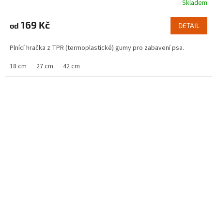
Skladem
169 Kč
od
DETAIL
Plnící hračka z TPR (termoplastické) gumy pro zabavení psa.
18 cm
27 cm
42 cm