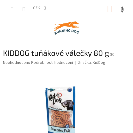
Přejít
NÁKUP
na
CZK
obsah
KOŠÍK
KIDDOG tuňákové válečky 80 g
80
Průměrné
Neohodnoceno
Podrobnosti hodnocení
Značka:
KidDog
hodnocení
produktu
je
0,0
z
5
hvězdiček.