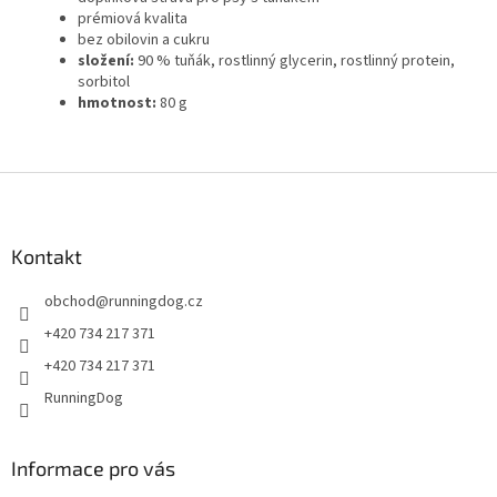
prémiová kvalita
bez obilovin a cukru
složení:
90 % tuňák, rostlinný glycerin, rostlinný protein,
sorbitol
hmotnost:
80 g
Z
á
p
a
Kontakt
t
obchod
@
runningdog.cz
í
+420 734 217 371
+420 734 217 371
RunningDog
Informace pro vás