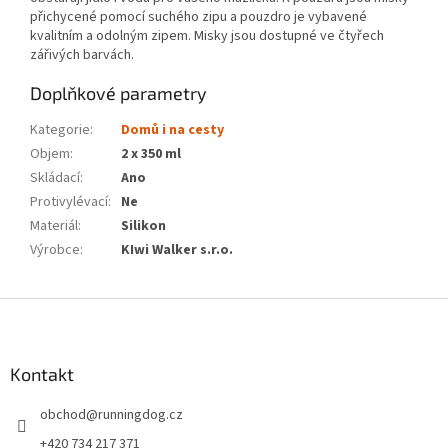
přichycené pomocí suchého zipu a pouzdro je vybavené
kvalitním a odolným zipem. Misky jsou dostupné ve čtyřech
zářivých barvách.
Doplňkové parametry
Kategorie
:
Domů i na cesty
Objem
:
2 x 350 ml
Skládací
:
Ano
Protivylévací
:
Ne
Materiál
:
Silikon
Výrobce
:
KIwi Walker s.r.o.
Z
á
p
a
Kontakt
t
obchod
@
runningdog.cz
í
+420 734 217 371