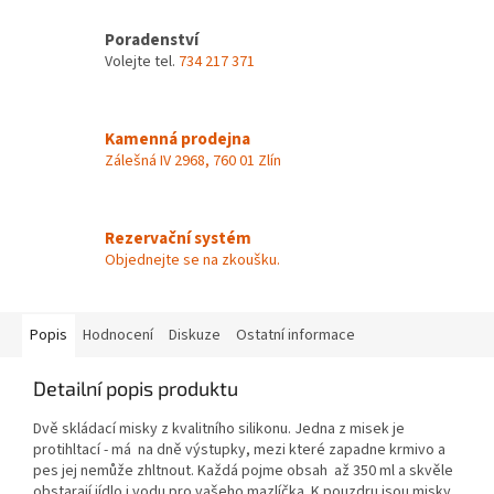
Poradenství
Volejte tel.
734 217 371
Kamenná prodejna
Zálešná IV 2968, 760 01 Zlín
Rezervační systém
Objednejte se na zkoušku.
Popis
Hodnocení
Diskuze
Ostatní informace
Detailní popis produktu
Dvě skládací misky z kvalitního silikonu. Jedna z misek je
protihltací - má na dně výstupky, mezi které zapadne krmivo a
pes jej nemůže zhltnout. Každá pojme obsah až 350 ml a skvěle
obstarají jídlo i vodu pro vašeho mazlíčka. K pouzdru jsou misky