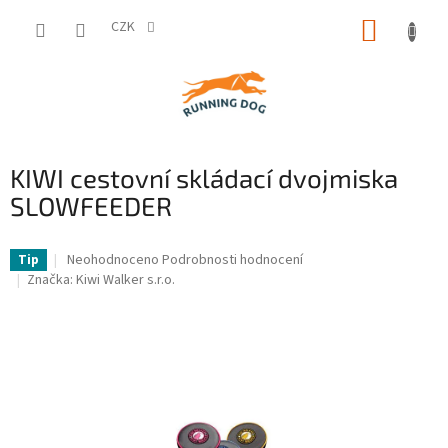
Přejít
NÁKUP
na
CZK
obsah
KOŠÍK
KIWI cestovní skládací dvojmiska
SLOWFEEDER
Průměrné
Neohodnoceno
Podrobnosti hodnocení
Tip
hodnocení
Značka:
Kiwi Walker s.r.o.
produktu
je
0,0
z
5
hvězdiček.