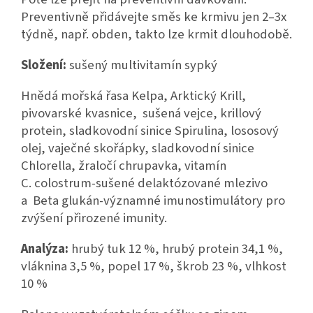
Preventivně přidávejte směs ke krmivu jen 2–⁠3x
týdně, např. obden, takto lze krmit dlouhodobě.
Složení:
sušený multivitamín sypký
Hnědá mořská řasa Kelpa, Arktický Krill,
pivovarské kvasnice, sušená vejce, krillový
protein, sladkovodní sinice Spirulina, lososový
olej, vaječné skořápky, sladkovodní sinice
Chlorella, žraločí chrupavka, vitamín
C. colostrum-sušené delaktózované mlezivo
a
Beta glukán-významné imunostimulátory pro
zvýšení přirozené imunity.
Analýza:
hrubý tuk 12 %, hrubý protein 34,1 %,
vláknina 3,5 %, popel 17 %, škrob 23 %, vlhkost
10 %