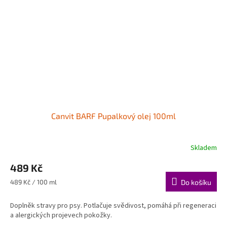
Canvit BARF Pupalkový olej 100ml
Skladem
489 Kč
Měrná
489 Kč / 100 ml
Do košíku
cena:
Doplněk stravy pro psy. Potlačuje svědivost, pomáhá při regeneraci
a alergických projevech pokožky.