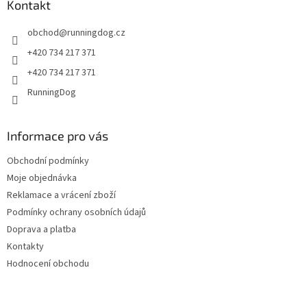
a
Kontakt
t
obchod
@
runningdog.cz
í
+420 734 217 371
+420 734 217 371
RunningDog
Informace pro vás
Obchodní podmínky
Moje objednávka
Reklamace a vrácení zboží
Podmínky ochrany osobních údajů
Doprava a platba
Kontakty
Hodnocení obchodu