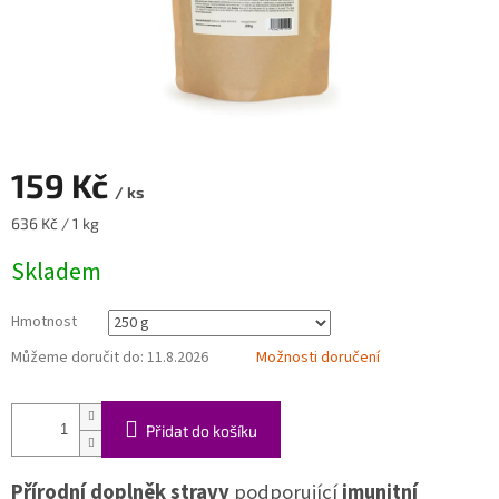
159 Kč
/ ks
Měrná
636 Kč / 1 kg
cena:
Skladem
Hmotnost
Můžeme doručit do:
11.8.2026
Možnosti doručení
Přidat do košíku
Přírodní doplněk stravy
podporující
imunitní