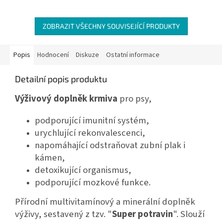
ZOBRAZIT VŠECHNY SOUVISEJÍCÍ PRODUKTY
Popis
Hodnocení
Diskuze
Ostatní informace
Detailní popis produktu
Výživový doplněk
krmiva
pro psy,
podporující imunitní systém,
urychlující rekonvalescenci,
napomáhající odstraňovat zubní plak i
kámen,
detoxikující organismus,
podporující mozkové funkce.
Přírodní multivitamínový a minerální doplněk
výživy, sestavený z tzv. "
Super potravin
". Slouží