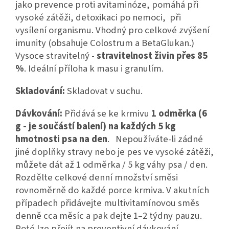
jako prevence proti avitaminóze, pomáhá při
vysoké zátěži, detoxikaci po nemoci, při
vysílení organismu. Vhodný pro celkové zvýšení
imunity (obsahuje Colostrum a BetaGlukan.)
Vysoce stravitelný -
stravitelnost živin přes 85
%
. Ideální příloha k masu i granulím.
Skladování:
Skladovat v suchu.
Dávkování:
Přidává se ke krmivu
1 odměrka (6
g - je součástí balení) na každých 5 kg
hmotnosti psa na den
. Nepoužíváte-li zádné
jiné doplňky stravy nebo je pes ve vysoké zátěži,
můžete dát až 1 odměrka / 5 kg váhy psa / den.
Rozdělte celkové denní množství směsi
rovnoměrně do každé porce krmiva. V akutních
případech přidávejte multivitamínovou směs
denně cca měsíc a pak dejte 1–⁠2 týdny pauzu.
Poté lze přejít na preventivní dávkování.