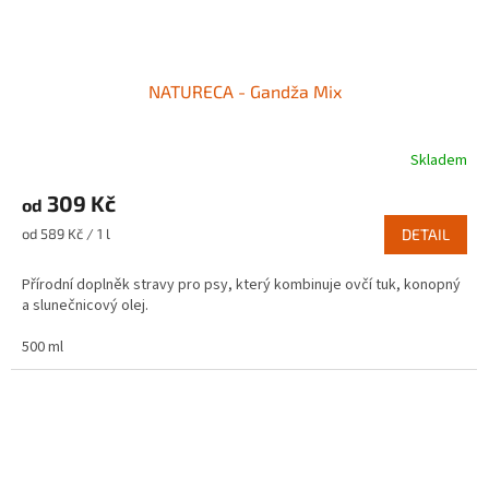
NATURECA - Gandža Mix
Skladem
309 Kč
od
Měrná
od 589 Kč / 1 l
DETAIL
cena:
Přírodní doplněk stravy pro psy, který kombinuje ovčí tuk, konopný
a slunečnicový olej.
500 ml