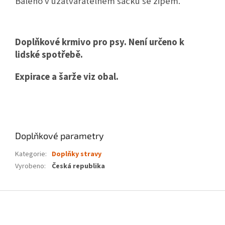
Baleno v uzatváratelném sáčku se zipem.
Doplňkové krmivo pro psy. Není určeno k
lidské spotřebě.
Expirace a šarže viz obal.
Doplňkové parametry
Kategorie
:
Doplňky stravy
Vyrobeno
:
Česká republika
Z
á
p