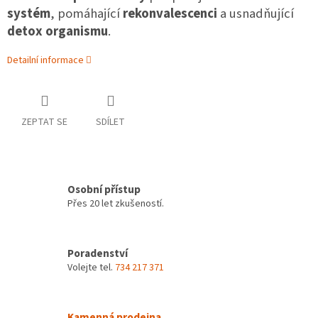
systém
, pomáhající
rekonvalescenci
a usnadňující
detox organismu
.
Detailní informace
ZEPTAT SE
SDÍLET
Osobní přístup
Přes 20 let zkušeností.
Poradenství
Volejte tel.
734 217 371
Kamenná prodejna