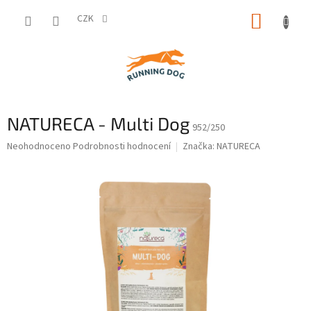
Přejít
NÁKUP
na
CZK
obsah
KOŠÍK
NATURECA - Multi Dog
952/250
Průměrné
Neohodnoceno
Podrobnosti hodnocení
Značka:
NATURECA
hodnocení
produktu
je
0,0
z
5
hvězdiček.