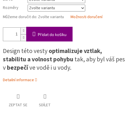
Rozměry
Můžeme doručit do:
Zvolte variantu
Možnosti doručení
Přidat do košíku
D
esign této vesty
optimalizuje vztlak,
stabilitu a volnost pohybu
tak, aby byl váš pes
v
bezpečí
ve vodě i u vody.
Detailní informace
ZEPTAT SE
SDÍLET