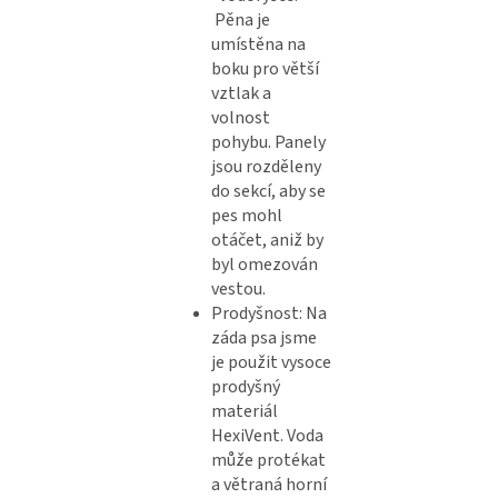
Pěna je
umístěna na
boku pro větší
vztlak a
volnost
pohybu. Panely
jsou rozděleny
do sekcí, aby se
pes mohl
otáčet, aniž by
byl omezován
vestou.
Prodyšnost: Na
záda psa jsme
je použit vysoce
prodyšný
materiál
HexiVent. Voda
může protékat
a větraná horní