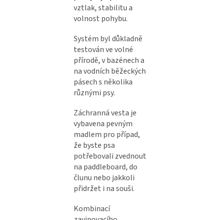
vztlak, stabilitu a
volnost pohybu.
Systém byl důkladně
testován ve volné
přírodě, v bazénech a
na vodních běžeckých
pásech s několika
různými psy.
Záchranná vesta je
vybavena pevným
madlem pro případ,
že byste psa
potřebovali zvednout
na paddleboard, do
člunu nebo jakkoli
přidržet i na souši.
Kombinací
zavinovacího