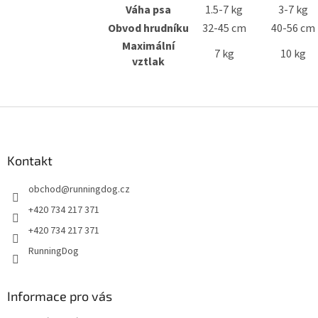
Váha psa
1.5-7 kg
3-7 kg
Obvod hrudníku
32-45 cm
40-56 cm
Maximální
7 kg
10 kg
vztlak
Z
á
p
a
Kontakt
t
obchod
@
runningdog.cz
í
+420 734 217 371
+420 734 217 371
RunningDog
Informace pro vás