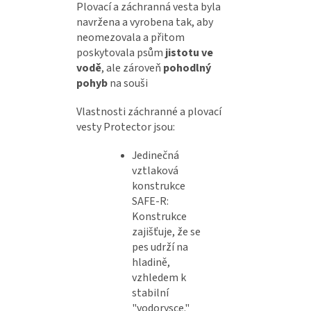
Plovací a záchranná vesta byla
navržena a vyrobena tak, aby
neomezovala a přitom
poskytovala psům
jistotu ve
vodě
, ale zároveň
pohodlný
pohyb
na souši
Vlastnosti záchranné a plovací
vesty Protector jsou:
Jedinečná
vztlaková
konstrukce
SAFE-R:
Konstrukce
zajišťuje, že se
pes udrží na
hladině,
vzhledem k
stabilní
"vodorysce."