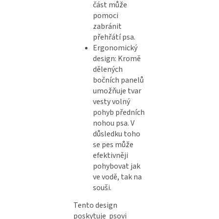
část může
pomoci
zabránit
přehřátí psa.
Ergonomický
design: Kromě
dělených
bočních panelů
umožňuje tvar
vesty volný
pohyb předních
nohou psa. V
důsledku toho
se pes může
efektivněji
pohybovat jak
ve vodě, tak na
souši.
Tento design
poskytuje psovi