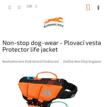
Přejít
NÁKUP
na
CZK
obsah
KOŠÍK
Non-stop dog-wear - Plovací vesta
Protector life jacket
Průměrné
Neohodnoceno
Podrobnosti hodnocení
Značka:
Non-Stop Dogwear
hodnocení
produktu
je
0,0
z
5
hvězdiček.