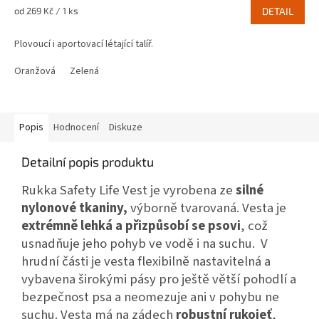
Měrná
od 269 Kč / 1 ks
DETAIL
cena:
Plovoucí i aportovací létající talíř.
Oranžová
Zelená
Popis
Hodnocení
Diskuze
Detailní popis produktu
Rukka Safety Life Vest je vyrobena ze
silné
nylonové tkaniny,
výborně tvarovaná. Vesta je
extrémně
lehká a přizpůsobí se psovi
, což
usnadňuje jeho pohyb ve vodě i na suchu. V
hrudní části je vesta flexibilně nastavitelná a
vybavena širokými pásy pro ještě větší pohodlí a
bezpečnost psa a neomezuje ani v pohybu ne
suchu. Vesta má na zádech
robustní rukojeť
,