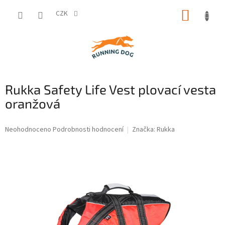
Přejít
NÁKUP
na
CZK
obsah
KOŠÍK
Rukka Safety Life Vest plovací vesta
oranžová
Průměrné
Neohodnoceno
Podrobnosti hodnocení
Značka:
Rukka
hodnocení
produktu
je
0,0
z
5
hvězdiček.