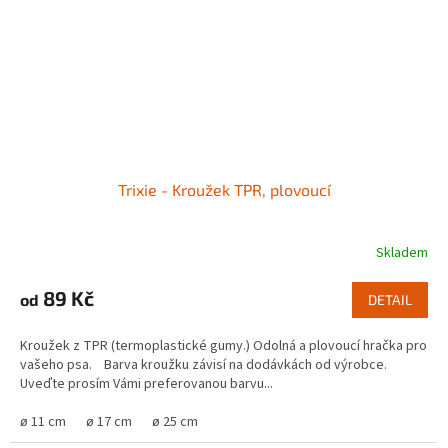
Trixie - Kroužek TPR, plovoucí
Skladem
89 Kč
od
DETAIL
Kroužek z TPR (termoplastické gumy.) Odolná a plovoucí hračka pro
vašeho psa. Barva kroužku závisí na dodávkách od výrobce.
Uveďte prosím Vámi preferovanou barvu...
ø 11 cm
ø 17 cm
ø 25 cm