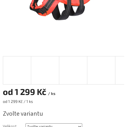
od
1 299 Kč
/ ks
Měrná
od 1 299 Kč / 1 ks
cena:
Zvolte variantu
Velikost