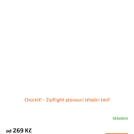
Chuckit! - Zipflight plovoucí létající talíř
Skladem
269 Kč
od