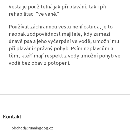
Vesta je použitelná jak při plavání, tak i při
rehabilitaci "ve vaně."
Používat záchrannou vestu není ostuda, je to
naopak zodpovědnost majitele, kdy zamezí
únavě psa a jeho vyčerpání ve vodě, umožní mu
při plavání správný pohyb. Psím neplavcům a
těm, kteří mají respekt z vody umožní pohyb ve
vodě bez obav z potopení.
Z
á
p
a
Kontakt
t
obchod
@
runningdog.cz
í