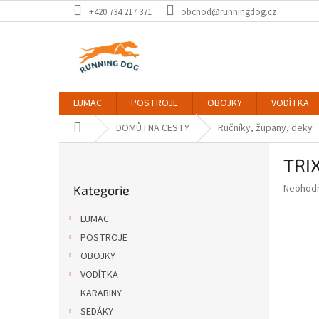
Přejít
+420 734 217 371
obchod@runningdog.cz
na
obsah
LUMAC
POSTROJE
OBOJKY
VODÍTKA
Domů
DOMŮ I NA CESTY
Ručníky, župany, deky
P
TRIX
o
Přeskočit
s
Průměr
Neohod
Kategorie
kategorie
t
hodnoce
r
produkt
LUMAC
a
je
POSTROJE
0,0
n
z
OBOJKY
n
5
í
VODÍTKA
hvězdič
p
KARABINY
a
SEDÁKY