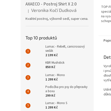
AXAECO - Postroj Shirt X 2.0
TOP-FI
Veronika Kočí Dudková
|
speciá
Hodnocení produktu je 5 z 5 hvězdiček.
na vys
Kvalitní postroj, výborně sedí, super cena.
schopn
schope
vsákno
Top 10 produktů
Popi
Lumac - Rebelt, canicrossový
sedák
2 199 Kč
Det
KBR Mushstick
Vyro
850 Kč
i pru
Lumac - Mono
dlouh
1 299 Kč
vytř
Podložka pro psy do přepravky
Utěr
a boxu
důkl
299 Kč
Lumac - Mono S
1 299 Kč