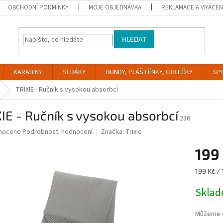
OBCHODNÍ PODMÍNKY
MOJE OBJEDNÁVKA
REKLAMACE A VRÁCEN
HLEDAT
KARABINY
SEDÁKY
BUNDY, PLÁŠTĚNKY, OBLEČKY
SP
TRIXIE - Ručník s vysokou absorbcí
IE - Ručník s vysokou absorbcí
236
né
noceno
Podrobnosti hodnocení
Značka:
Trixie
ní
199
u
Měrná
199 Kč / 
cena:
Skla
ek.
Můžeme d