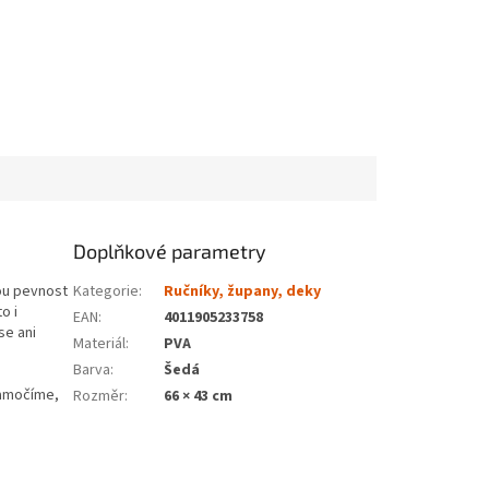
Doplňkové parametry
ou pevnost
Kategorie
:
Ručníky, župany, deky
o i
EAN
:
4011905233758
se ani
Materiál
:
PVA
Barva
:
Šedá
namočíme,
Rozměr
:
66 × 43 cm