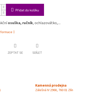
Přidat do košíku
nkční
osuška, ručník
, ochlazovátko,....
informace
ZEPTAT SE
SDÍLET
Kamenná prodejna
1
Zálešná IV 2968, 760 01 Zlín