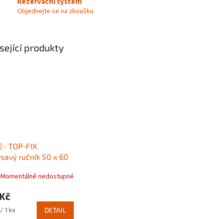
Rezervační systém
Objednejte se na zkoušku.
sející produkty
E- TOP-FIX
savý ručník 50 x 60
Momentálně nedostupné
 Kč
/ 1 ks
DETAIL