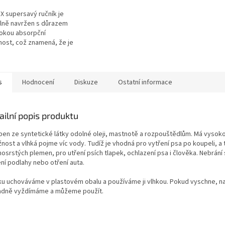
X supersavý ručník je
lně navržen s důrazem
okou absorpční
ost, což znamená, že je
n rychle a efektivně
ut vodu ze srsti zvířete.
s
Hodnocení
Diskuze
Ostatní informace
ailní popis produktu
ben ze syntetické látky odolné oleji, mastnotě a rozpouštědlům. Má vysok
žnost a vlhká pojme víc vody. Tudíž je vhodná pro vytření psa po koupeli, a t
osrstých plemen, pro utření psích tlapek, ochlazení psa i člověka. Nebrání 
ení podlahy nebo otření auta.
ku uchováváme v plastovém obalu a používáme ji vlhkou. Pokud vyschne, 
adně vyždímáme a můžeme použít.