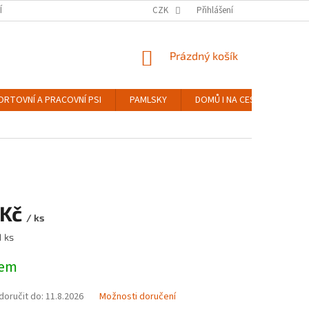
Í ZBOŽÍ
PODMÍNKY OCHRANY OSOBNÍCH ÚDAJŮ
CZK
Přihlášení
DOPRAVA A PLATB
NÁKUPNÍ
Prázdný košík
KOŠÍK
ORTOVNÍ A PRACOVNÍ PSI
PAMLSKY
DOMŮ I NA CESTY
HR
 Kč
/ ks
1 ks
dem
oručit do:
11.8.2026
Možnosti doručení