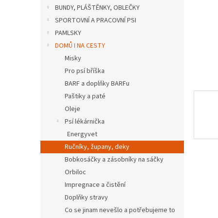
n
BUNDY, PLÁŠTĚNKY, OBLEČKY
e
SPORTOVNÍ A PRACOVNÍ PSI
l
PAMLSKY
DOMŮ I NA CESTY
Misky
Pro psí bříška
BARF a doplňky BARFu
Paštiky a paté
Oleje
Psí lékárnička
Energyvet
Ručníky, župany, deky
Bobkosáčky a zásobníky na sáčky
Orbiloc
Impregnace a čistění
Doplňky stravy
Co se jinam nevešlo a potřebujeme to