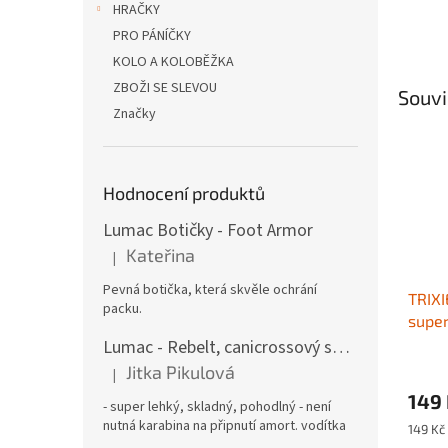
HRAČKY
PRO PÁNÍČKY
KOLO A KOLOBĚŽKA
ZBOŽI SE SLEVOU
Souvi
Značky
Hodnocení produktů
Lumac Botičky - Foot Armor
Kateřina
|
Hodnocení produktu je 5 z 5 hvězdiček.
Pevná botička, která skvěle ochrání
TRIXI
packu.
super
cm
Lumac - Rebelt, canicrossový sedák
Jitka Pikulová
|
Hodnocení produktu je 5 z 5 hvězdiček.
149
- super lehký, skladný, pohodlný - není
nutná karabina na připnutí amort. vodítka
Měrná
149 Kč 
cena: