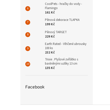
CoolPets - hračky do vody -
Flamingo
161 Kč
Pěnová dekorace TLAPKA
199 Kč
Pěnový TARGET
229 Kč
Earth Rated - Vlhčené ubrousky
100 ks
232 Kč
Trixie . Plyšové zvířátko s
bavlněnými uzlíky 13 cm
135 Kč
Facebook
Z