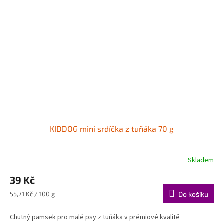
KIDDOG mini srdíčka z tuňáka 70 g
Skladem
Průměrné
hodnocení
39 Kč
produktu
je
Měrná
55,71 Kč / 100 g
Do košíku
5,0
cena:
z
Chutný pamsek pro malé psy z tuňáka v prémiové kvalitě
5