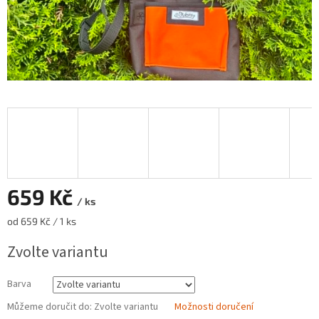
659 Kč
/ ks
Měrná
od 659 Kč / 1 ks
cena:
Zvolte variantu
Barva
Můžeme doručit do:
Zvolte variantu
Možnosti doručení