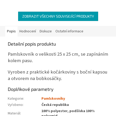
hvězdiček.
ZOBRAZIT VŠECHNY SOUVISEJÍCÍ PRODUKTY
Popis
Hodnocení
Diskuze
Ostatní informace
Detailní popis produktu
Pamlskovník o velikosti 25 x 25 cm, se zapínáním
kolem pasu.
Vyroben z praktické kočárkoviny s boční kapsou
a otvorem na bobkosáčky.
Doplňkové parametry
Kategorie
:
Pamlskovníky
Vyŕobeno
:
Česká republika
100% polyester, podšívka 100%
Materiál
: