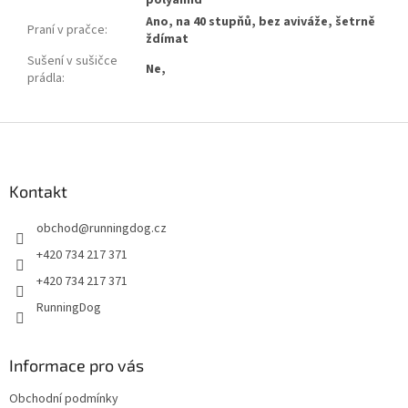
polyamid
Ano, na 40 stupňů, bez aviváže, šetrně
Praní v pračce
:
ždímat
Sušení v sušičce
Ne,
prádla
:
Z
á
p
a
Kontakt
t
obchod
@
runningdog.cz
í
+420 734 217 371
+420 734 217 371
RunningDog
Informace pro vás
Obchodní podmínky