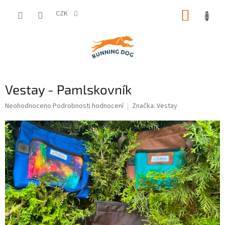
Přejít
NÁKUP
na
CZK
obsah
KOŠÍK
Vestay - Pamlskovník
Průměrné
Neohodnoceno
Podrobnosti hodnocení
Značka:
Vestay
hodnocení
produktu
je
0,0
z
5
hvězdiček.