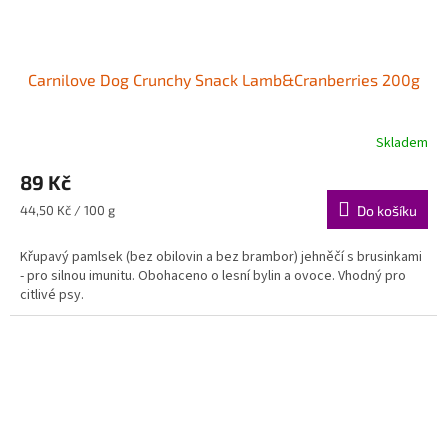
Carnilove Dog Crunchy Snack Lamb&Cranberries 200g
Skladem
89 Kč
Měrná
44,50 Kč / 100 g
Do košíku
cena:
Křupavý pamlsek (bez obilovin a bez brambor) jehněčí s brusinkami
- pro silnou imunitu. Obohaceno o lesní bylin a ovoce. Vhodný pro
citlivé psy.