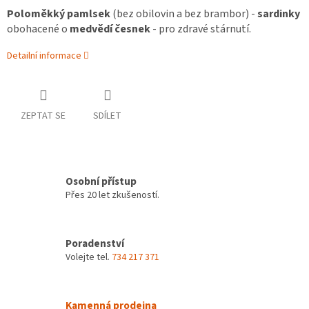
Poloměkký pamlsek
(bez obilovin a bez brambor) -
sardinky
obohacené o
medvědí česnek
- pro zdravé stárnutí.
Detailní informace
ZEPTAT SE
SDÍLET
Osobní přístup
Přes 20 let zkušeností.
Poradenství
Volejte tel.
734 217 371
Kamenná prodejna