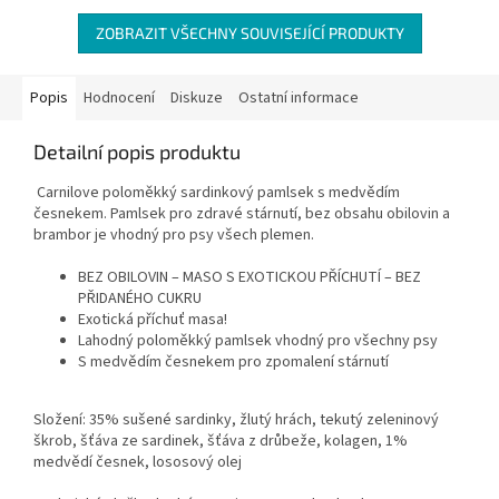
ZOBRAZIT VŠECHNY SOUVISEJÍCÍ PRODUKTY
Popis
Hodnocení
Diskuze
Ostatní informace
Detailní popis produktu
Carnilove poloměkký sardinkový pamlsek s medvědím
česnekem. Pamlsek pro zdravé stárnutí, bez obsahu obilovin a
brambor je vhodný pro psy všech plemen.
BEZ OBILOVIN – MASO S EXOTICKOU PŘÍCHUTÍ – BEZ
PŘIDANÉHO CUKRU
Exotická příchuť masa!
Lahodný poloměkký pamlsek vhodný pro všechny psy
S medvědím česnekem pro zpomalení stárnutí
Složení: 35% sušené sardinky, žlutý hrách, tekutý zeleninový
škrob, šťáva ze sardinek, šťáva z drůbeže, kolagen, 1%
medvědí česnek, lososový olej