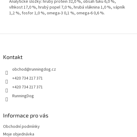
Analytické složky: hrubý protein 32,0 %, obsah tuku 6,0 %,
vlhkost 17,0 %, hrubý popel 7,0 %, hrubá vláknina 1,0 %, vápník
1,2 %, fosfor 1,0 %, omega-3 0,1 %, omega-6 0,6 %.
Z
á
p
a
Kontakt
t
obchod
@
runningdog.cz
í
+420 734 217 371
+420 734 217 371
RunningDog
Informace pro vás
Obchodní podmínky
Moje objednávka