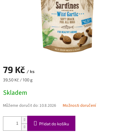
79 Kč
/ ks
Měrná
39,50 Kč / 100 g
cena:
Skladem
Můžeme doručit do:
10.8.2026
Možnosti doručení
Přidat do košíku