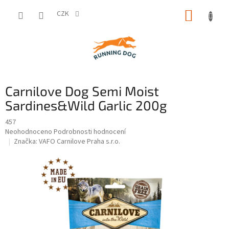
Přejít
NÁKUP
na
CZK
obsah
KOŠÍK
Carnilove Dog Semi Moist
Sardines&Wild Garlic 200g
457
Průměrné
Neohodnoceno
Podrobnosti hodnocení
hodnocení
Značka:
VAFO Carnilove Praha s.r.o.
produktu
je
0,0
z
5
hvězdiček.