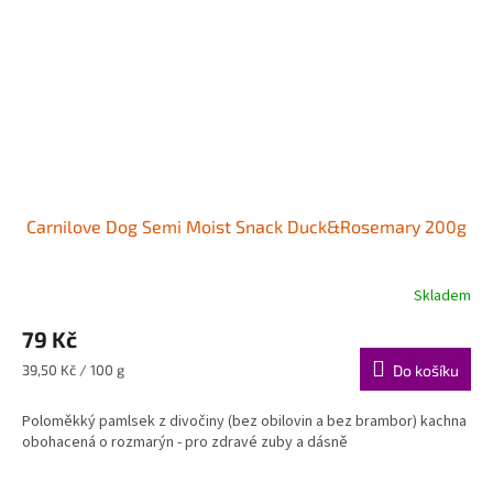
Carnilove Dog Semi Moist Snack Duck&Rosemary 200g
Skladem
79 Kč
Měrná
39,50 Kč / 100 g
Do košíku
cena:
Poloměkký pamlsek z divočiny (bez obilovin a bez brambor) kachna
obohacená o rozmarýn - pro zdravé zuby a dásně