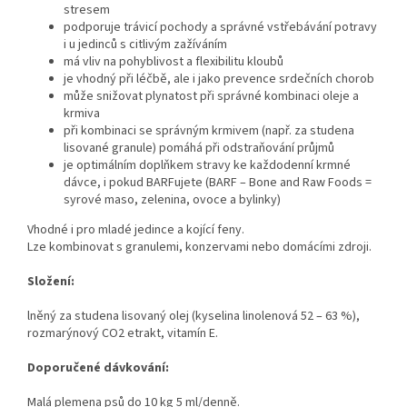
stresem
podporuje trávicí pochody a správné vstřebávání potravy
i u jedinců s citlivým zažíváním
má vliv na pohyblivost a flexibilitu kloubů
je vhodný při léčbě, ale i jako prevence srdečních chorob
může snižovat plynatost při správné kombinaci oleje a
krmiva
při kombinaci se správným krmivem (např. za studena
lisované granule) pomáhá při odstraňování průjmů
je optimálním doplňkem stravy ke každodenní krmné
dávce, i pokud BARFujete (BARF – Bone and Raw Foods =
syrové maso, zelenina, ovoce a bylinky)
Vhodné i pro mladé jedince a kojící feny.
Lze kombinovat s granulemi, konzervami nebo domácími zdroji.
Složení:
lněný za studena lisovaný olej (kyselina linolenová 52 – 63 %),
rozmarýnový CO2 etrakt, vitamín E.
Doporučené dávkování:
Malá plemena psů do 10 kg 5 ml/denně.