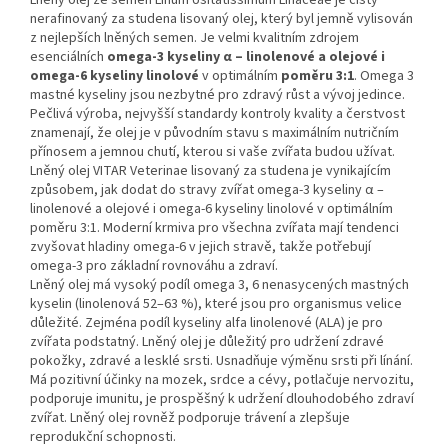
Lněný olej ze semen Linum Usitatissimum Linaceae je čistý
nerafinovaný za studena lisovaný olej, který byl jemně vylisován
z nejlepších lněných semen. Je velmi kvalitním zdrojem
esenciálních
omega-3 kyseliny α – linolenové a olejové i
omega-6 kyseliny linolové
v optimálním
poměru 3:1
. Omega 3
mastné kyseliny jsou nezbytné pro zdravý růst a vývoj jedince.
Pečlivá výroba, nejvyšší standardy kontroly kvality a čerstvost
znamenají, že olej je v původním stavu s maximálním nutričním
přínosem a jemnou chutí, kterou si vaše zvířata budou užívat.
Lněný olej VITAR Veterinae lisovaný za studena je vynikajícím
způsobem, jak dodat do stravy zvířat omega-3 kyseliny α –
linolenové a olejové i omega-6 kyseliny linolové v optimálním
poměru 3:1. Moderní krmiva pro všechna zvířata mají tendenci
zvyšovat hladiny omega-6 v jejich stravě, takže potřebují
omega-3 pro základní rovnováhu a zdraví.
Lněný olej má vysoký podíl omega 3, 6 nenasycených mastných
kyselin (linolenová 52–63 %), které jsou pro organismus velice
důležité. Zejména podíl kyseliny alfa linolenové (ALA) je pro
zvířata podstatný. Lněný olej je důležitý pro udržení zdravé
pokožky, zdravé a lesklé srsti. Usnadňuje výměnu srsti při línání.
Má pozitivní účinky na mozek, srdce a cévy, potlačuje nervozitu,
podporuje imunitu, je prospěšný k udržení dlouhodobého zdraví
zvířat. Lněný olej rovněž podporuje trávení a zlepšuje
reprodukční schopnosti.