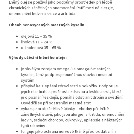
Lněný olej se používá jako podpůrný prostředek při léčbě
chronických zánětlivých onemocnění. Patří mezi ně alergie,
onemocnění ledvin a srdce a artritida.
Obsah nenasycených mastných kyselin:
olejová 11 – 35 %
linolová 11 – 24 %
α-linolenová 35 – 65 %
Výhody užívání lněného oleje:
je skvělým zdrojem omega-3 a omega-6 mastných
kyselin, čímž podporuje buněčnou stavbu i imunitní
systém
přispívá ke zlepšení zdraví srsti a pokožky. Podporuje
jejich elasticitu a pružnost i zdravou a lesklou srst, která
je o poznání lesklejší, pomáhá odstranit drbání a svědění.
Osvědčil se při odstranění mastné srsti.
vykazuje protizánětlivé účinky – vhodný při léčbě
zánětlivých stavů, jako jsou alergie, artritida, onemocnění
ledvin, srdeční choroby, cukrovky, epilepsie a některých
typů rakoviny
funguje jako ochrana nervové tkáně před oxidativním