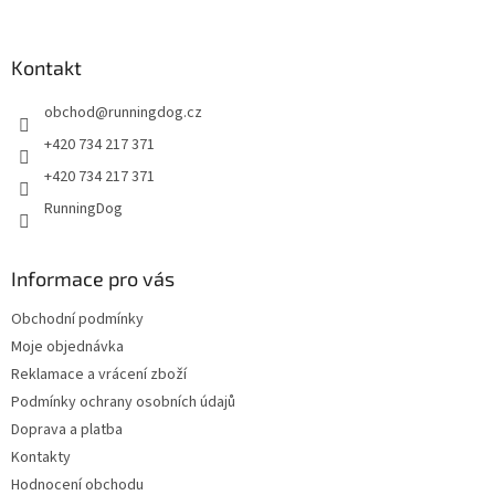
á
p
a
Kontakt
t
obchod
@
runningdog.cz
í
+420 734 217 371
+420 734 217 371
RunningDog
Informace pro vás
Obchodní podmínky
Moje objednávka
Reklamace a vrácení zboží
Podmínky ochrany osobních údajů
Doprava a platba
Kontakty
Hodnocení obchodu