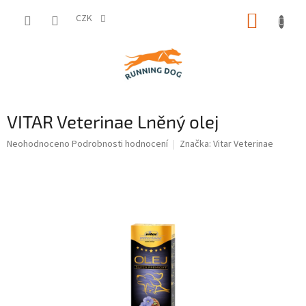
Přejít
NÁKUP
na
CZK
obsah
KOŠÍK
VITAR Veterinae Lněný olej
Průměrné
Neohodnoceno
Podrobnosti hodnocení
Značka:
Vitar Veterinae
hodnocení
produktu
je
0,0
z
5
hvězdiček.