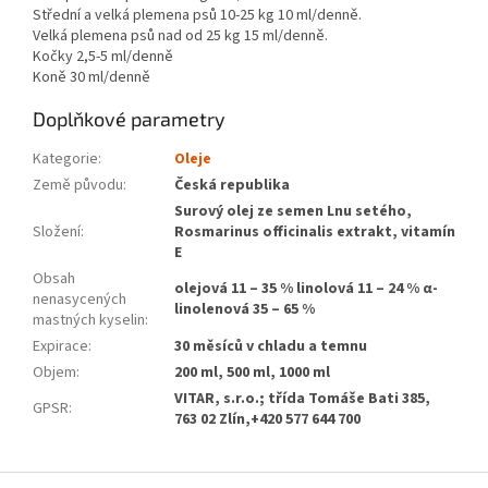
Střední a velká plemena psů 10-25 kg 10 ml/denně.
Velká plemena psů nad od 25 kg 15 ml/denně.
Kočky 2,5-5 ml/denně
Koně 30 ml/denně
Doplňkové parametry
Kategorie
:
Oleje
Země původu
:
Česká republika
Surový olej ze semen Lnu setého,
Složení
:
Rosmarinus officinalis extrakt, vitamín
E
Obsah
olejová 11 – 35 % linolová 11 – 24 % α-
nenasycených
linolenová 35 – 65 %
mastných kyselin
:
Expirace
:
30 měsíců v chladu a temnu
Objem
:
200 ml, 500 ml, 1000 ml
VITAR, s.r.o.; třída Tomáše Bati 385,
GPSR
:
763 02 Zlín,+420 577 644 700
Z