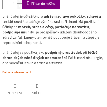
Přidat do košíku
Lněný olej je důležitý pro
udržení zdravé pokožky, zdravé a
lesklé srsti
. Usnadňuje výměnu srsti při línání. Má pozitivní
účinky na
mozek, srdce a cévy, potlačuje nervozitu
,
podporuje imunitu
, je prospěšný k udržení dlouhodobého
zdraví zvířat. Lněný olej rovněž podporuje trávení a zlepšuje
reprodukční schopnosti.
Lněný olej se používá jako
podpůrný prostředek při léčbě
chronických zánětlivých onemocnění
. Patří mezi ně alergie,
onemocnění ledvin a srdce a artritida.
Detailní informace
ZEPTAT SE
SDÍLET