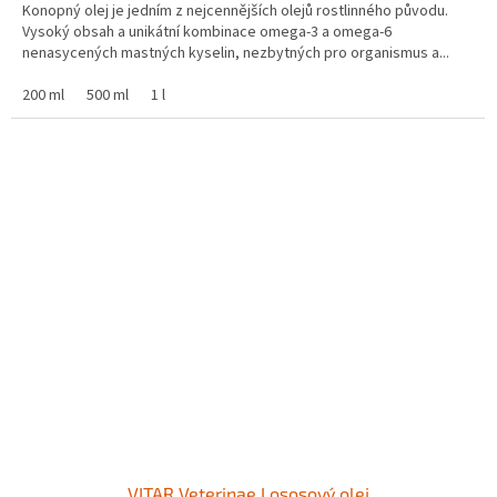
Konopný olej je jedním z nejcennějších olejů rostlinného původu.
Vysoký obsah a unikátní kombinace omega-3 a omega-6
nenasycených mastných kyselin, nezbytných pro organismus a...
200 ml
500 ml
1 l
VITAR Veterinae Lososový olej