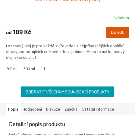
Skladem
189 Kč
od
DETAIL
Lososový olej je pro každé zvíře jeden z nejpřínosnějších doplňků
stravy podporujících celkové zdraví jedince. Mimo to má lososový
olej lákavou chuť.
200 ml
500 ml
1 l
ZOBRAZIT VŠECHNY SOUVISEJÍCÍ PRODUKTY
Popis
Hodnocení
Diskuze
Značka
Ostatní informace
Detailní popis produktu