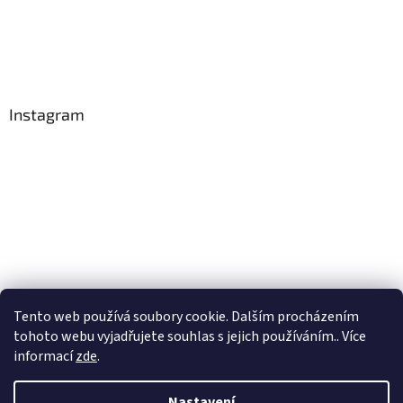
Instagram
Tento web používá soubory cookie. Dalším procházením
tohoto webu vyjadřujete souhlas s jejich používáním.. Více
Sledovat na Instagramu
informací
zde
.
Nastavení