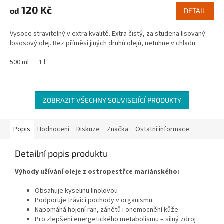
120 Kč
od
DETAIL
Vysoce stravitelný v extra kvalitě. Extra čistý, za studena lisovaný
lososový olej. Bez příměsi jiných druhů olejů, netuhne v chladu.
500 ml
1 l
ZOBRAZIT VŠECHNY SOUVISEJÍCÍ PRODUKTY
Popis
Hodnocení
Diskuze
Značka
Ostatní informace
Detailní popis produktu
Výhody užívání oleje z ostropestřce mariánského:
Obsahuje kyselinu linolovou
Podporuje trávicí pochody v organismu
Napomáhá hojení ran, zánětů i onemocnění kůže
Pro zlepšení energetického metabolismu – silný zdroj