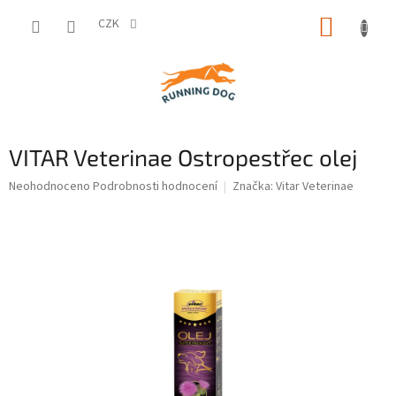
Přejít
NÁKUP
na
CZK
obsah
KOŠÍK
VITAR Veterinae Ostropestřec olej
Průměrné
Neohodnoceno
Podrobnosti hodnocení
Značka:
Vitar Veterinae
hodnocení
produktu
je
0,0
z
5
hvězdiček.