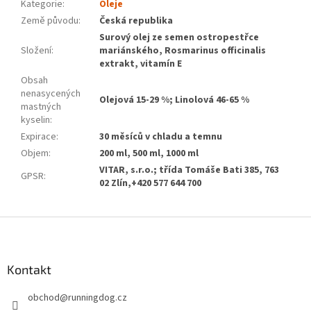
Kategorie
:
Oleje
Země původu
:
Česká republika
Surový olej ze semen ostropestřce
Složení
:
mariánského, Rosmarinus officinalis
extrakt, vitamín E
Obsah
nenasycených
Olejová 15-29 %; Linolová 46-65 %
mastných
kyselin
:
Expirace
:
30 měsíců v chladu a temnu
Objem
:
200 ml, 500 ml, 1000 ml
VITAR, s.r.o.; třída Tomáše Bati 385, 763
GPSR
:
02 Zlín,+420 577 644 700
Z
á
p
a
Kontakt
t
obchod
@
runningdog.cz
í