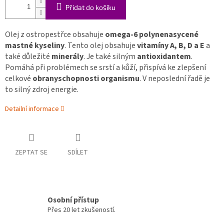
Přidat do košíku
Olej z ostropestřce obsahuje
omega-6 polynenasycené
mastné kyseliny
. Tento olej obsahuje
vitamíny A, B, D a E
a
také důležité
minerály
. Je také silným
antioxidantem
.
Pomáhá při problémech se srstí a kůží, přispívá ke zlepšení
celkové
obranyschopnosti organismu
. V neposlední řadě je
to silný zdroj energie.
Detailní informace
ZEPTAT SE
SDÍLET
Osobní přístup
Přes 20 let zkušeností.