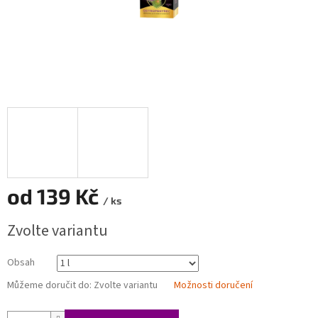
od
139 Kč
/ ks
Měrná
Zvolte variantu
cena:
Obsah
Můžeme doručit do:
Zvolte variantu
Možnosti doručení