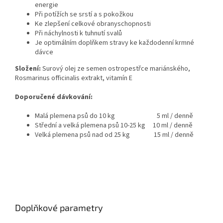
energie
Při potížích se srstí a s pokožkou
Ke zlepšení celkové obranyschopnosti
Při náchylnosti k tuhnutí svalů
Je optimálním doplňkem stravy ke každodenní krmné
dávce
Složení:
Surový olej ze semen ostropestřce mariánského,
Rosmarinus officinalis extrakt, vitamín E
Doporučené dávkování:
Malá plemena psů do 10 kg 5 ml / denně
Střední a velká plemena psů 10-25 kg 10 ml / denně
Velká plemena psů nad od 25 kg 15 ml / denně
Doplňkové parametry